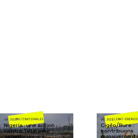
MULTINATIONALES
CLIMAT-ÉNERGI
10 JUIL
06 JUIL
Nigeria : une action
Cigéo/Bure :
contre Total pour
contribuons
garantir un
massivement a