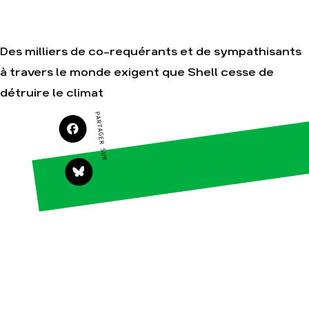
Je soutiens les
Amis de la Terre
Des milliers de co-requérants et de sympathisants
à travers le monde exigent que Shell cesse de
Agir
Nos
détruire le climat
thématiques
Faire un don
Climat – Énergie
PARTAGER SUR
S'engager sur le
terrain
Surproduction
Agir au quotidien
Agriculture
Soutenir les
Finance
campagnes
Multinationales
Transmettre tout
ou partie de son
Forêts
patrimoine
Télécharger
gratuitement les
guides éco-
citoyens