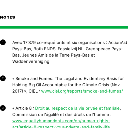
NOTES
Avec 17 379 co-requérants et six organisations : ActionAid
1
Pays-Bas, Both ENDS, Fossielvrij NL, Greenpeace Pays-
Bas, Jeunes Amis de la Terre Pays-Bas et
Waddenvereniging.
« Smoke and Fumes: The Legal and Evidentiary Basis for
2
Holding Big Oil Accountable for the Climate Crisis (Nov
2017) », CIEL :
www.ciel.org/reports/smoke-and-fumes/
« Article 8 :
Droit au respect de la vie privée et familiale
,
3
Commission de l’égalité et des droits de l’homme :
www.equalityhumanrights.com/en/human-rights-
act/article-8-respect-your-private-and-family-life