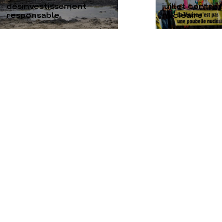
désinvestissement
juillet contre
responsable
nucléaire
TOUTES NOS ACTUALITÉS