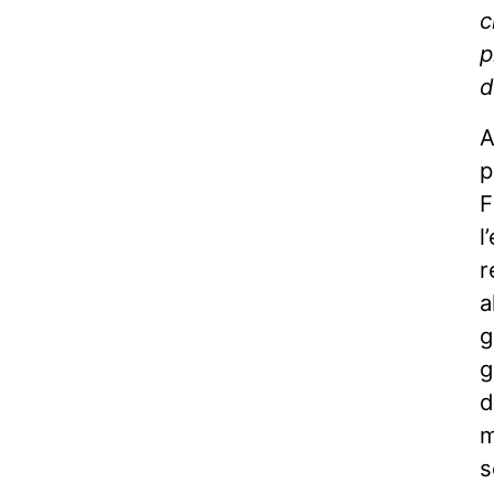
c
p
d
A
p
F
l
r
a
g
g
d
m
s