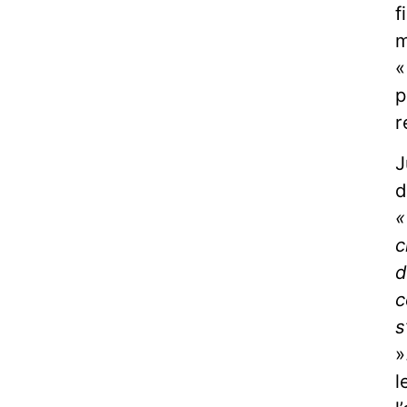
f
m
«
p
r
J
d
«
c
d
c
s
»
l