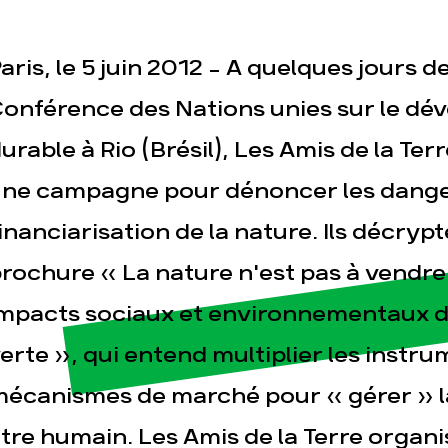
aris, le 5 juin 2012 - A quelques jours d
onférence des Nations unies sur le d
urable à Rio (Brésil), Les Amis de la Te
ne campagne pour dénoncer les danger
esse
Publications
Con
inanciarisation de la nature. Ils décryp
rochure « La nature n'est pas à vendre !
mpacts sociaux et environnementaux d
erte », qui entend multiplier les instru
écanismes de marché pour « gérer » la
tre humain. Les Amis de la Terre organi