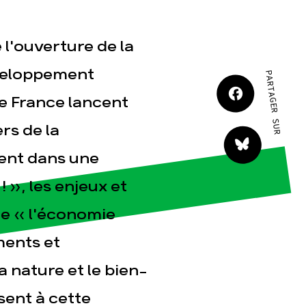
JE M'IMPLIQUE
e l'ouverture de la
éveloppement
PARTAGER SUR
rre France lancent
s de la
tact
tent dans une
 », les enjeux et
e « l'économie
ments et
 nature et le bien-
sent à cette