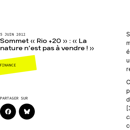
S
5 JUIN 2012
Sommet « Rio +20 » : « La
m
nature n’est pas à vendre ! »
é
u
FINANCE
r
C
p
d
PARTAGER SUR
[
c
c