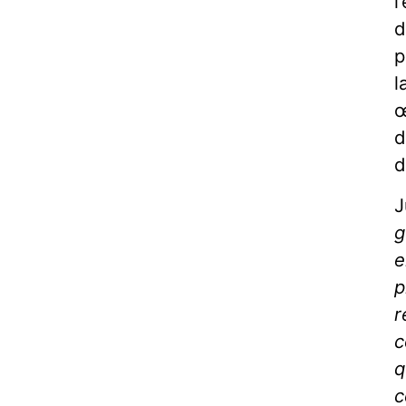
l
d
p
l
œ
d
d
J
g
e
p
r
c
q
c