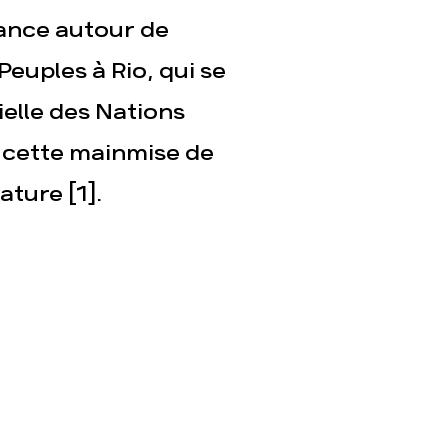
ance autour de
euples à Rio, qui se
ielle des Nations
 à cette mainmise de
ature [1].