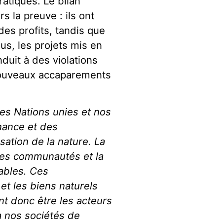
atiques. Le bilan
 la preuve : ils ont
des profits, tandis que
lus, les projets mis en
duit à des violations
nouveaux accaparements
 les Nations unies et nos
nance et des
isation de la nature. La
 des communautés et la
ables. Ces
et les biens naturels
nt donc être les acteurs
à nos sociétés de