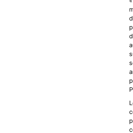
«
m
d
p
d
a
s
s
a
p
P
L
c
p
c