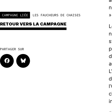
n
»
CAMPAGNE LIÉE
LES FAUCHEURS DE CHAISES
RETOUR VERS LA CAMPAGNE
L
n
s
p
PARTAGER SUR
d
a
L
d
l
c
i