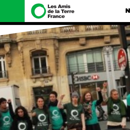
N
Nous connaître
Nos camp
Histoire
Total, rendez-
tribunal
Manifeste
Gaz « naturel »
enfumage
Missions et méthodes
Mode : une te
Valeurs
destructrice
Équipes et
Gaz au Mozambi
fonctionnement
violence TOTAL
Le réseau dans le monde
Nos autres ca
Nos alliés
Je soutiens les Amis de la
Terre