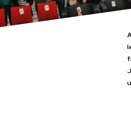
A
l
f
Actualités
Espace pr
J
u