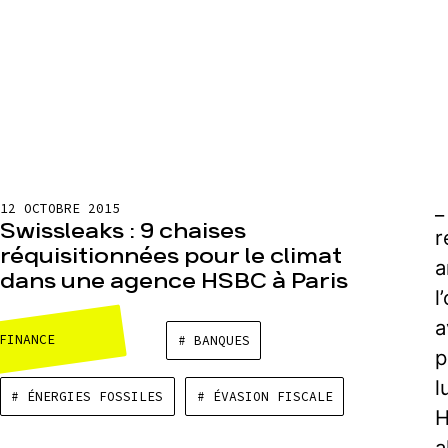
_
12 OCTOBRE 2015
Swissleaks : 9 chaises
r
réquisitionnées pour le climat
a
dans une agence HSBC à Paris
l
a
FINANCE
# BANQUES
p
l
# ÉNERGIES FOSSILES
# ÉVASION FISCALE
H
a