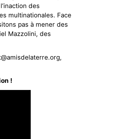
l’inaction des
s multinationales. Face
hésitons pas à mener des
iel Mazzolini, des
ut@amisdelaterre.org,
ion !