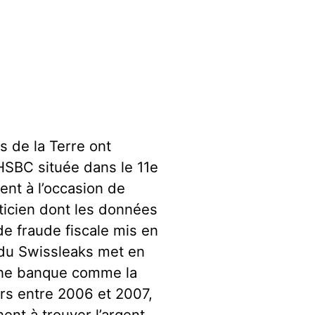
s de la Terre ont
HSBC située dans le 11e
ent à l’occasion de
aticien dont les données
de fraude fiscale mis en
e du Swissleaks met en
é une banque comme la
ars entre 2006 et 2007,
nent à trouver l’argent