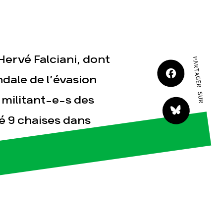
JE M'IMPLIQUE
Hervé Falciani, dont
PARTAGER SUR
ndale de l’évasion
1 militant-e-s des
tact
é 9 chaises dans