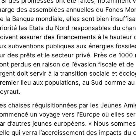
 Si des promesses ont été faites, notamment 
arge des assemblées annuelles du Fonds Monét
e la Banque mondiale, elles sont bien insuffisa
riorité les Etats du Nord responsables du cha
oivent assurer des financements à la hauteur d
ux subventions publiques aux énergies fossile
ur des prêts et le secteur privé. Près de 1000 
ont perdus en raison de l’évasion fiscale et de l
rgent doit servir à la transition sociale et écol
remier lieu aux populations, au Sud comme au 
eyraut.
es chaises réquisitionnées par les Jeunes Amis
ommencé un voyage vers l’Europe où elles ser
ar d’autres jeunes européens. « Nous sommes l
elle qui verra l’accroissement des impacts du