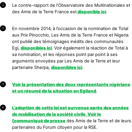
Le contre-rapport de l’Observatoire des Multinationales et
1
des Amis de la Terre France est
disponible ici
.
En novembre 2014, à l’occasion de la nomination de Total
2
aux Prix Pinocchio, Les Amis de la Terre France et Nigeria
ont publié des témoignages inédits des communautés
Egi,
disponibles ici
. Voir également la réaction de Total à
sa nomination, et les réponses point par point à ses
arguments envoyées par Les Amis de la Terre et leur
partenaire Sherpa,
disponibles ici
.
Voir la présentation des deux représentants nigérians
3
et un résumé de la situation en Egiland
.
L’adoption de cette loi est survenue après des années
4
de mobilisation de la société civile. Voir le
[communiqué de presse
des Amis de la Terre et de leurs
partenaires du Forum citoyen pour la RSE.