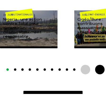
MULTINATIONALES
CLIMAT-ÉNERGIE
10 JUIL
06 JUIL
Nigeria : une action
Cigéo/Bure :
contre Total pour
contribuons
garantir un
massivement a
désinvestissement
juillet contre
responsable
nucléaire
TOUTES NOS ACTUALITÉS