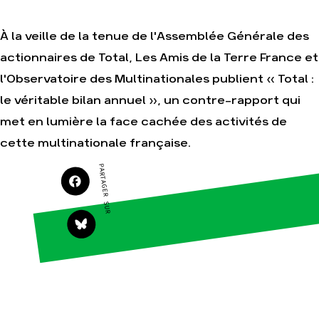
À la veille de la tenue de l'Assemblée Générale des
actionnaires de Total, Les Amis de la Terre France et
Agir
Nos
thématiques
l'Observatoire des Multinationales publient « Total :
Faire un don
Climat – Énergie
le véritable bilan annuel », un contre-rapport qui
S'engager sur le
terrain
Surproduction
met en lumière la face cachée des activités de
Agir au quotidien
Agriculture
cette multinationale française.
Soutenir les
Finance
campagnes
PARTAGER SUR
Multinationales
Transmettre tout
ou partie de son
Forêts
patrimoine
Télécharger
gratuitement les
guides éco-
citoyens