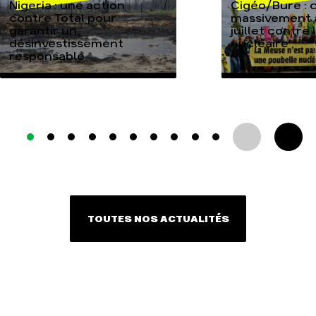
Nigeria : une action
Cigéo/Bure : 
contre Total pour
massivement a
garantir un
juillet contre
désinvestissement
nucléaire
responsable
TOUTES NOS ACTUALITÉS