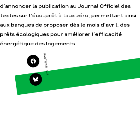
d’annoncer la publication au Journal Officiel des
textes sur l’éco-prêt à taux zéro, permettant ainsi
Agir
Nos
aux banques de proposer dès le mois d’avril, des
thématiques
Faire un don
prêts écologiques pour améliorer l’efficacité
Climat – Énergie
S'engager sur le
énergétique des logements.
terrain
Surproduction
Agir au quotidien
Agriculture
PARTAGER SUR
Soutenir les
Finance
campagnes
Multinationales
Transmettre tout ou
partie de son
Forêts
patrimoine
Télécharger
gratuitement les
guides éco-citoyens
Actualités
Groupes
locaux