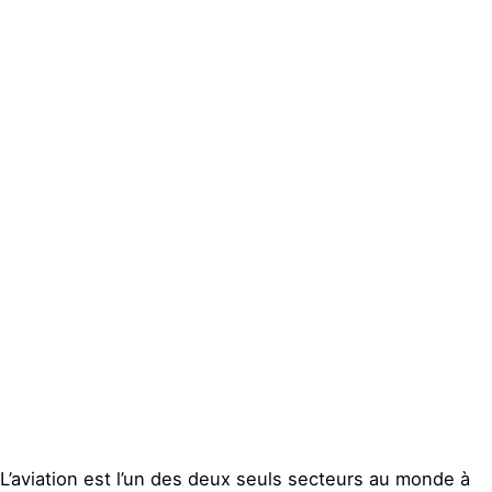
Actualités
Groupes
locaux
Espace presse
Publications
Contact
L’aviation est l’un des deux seuls secteurs au monde à