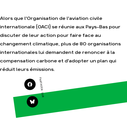
Je soutiens les
Amis de la Terre
Alors que l'Organisation de l'aviation civile
internationale (OACI) se réunie aux Pays-Bas pour
Agir
Nos
discuter de leur action pour faire face au
thématiques
Faire un don
changement climatique, plus de 80 organisations
Climat – Énergie
S'engager sur le
internationales lui demandent de renoncer à la
terrain
Surproduction
Agir au quotidien
compensation carbone et d'adopter un plan qui
Agriculture
Soutenir les
réduit leurs émissions.
Finance
campagnes
Multinationales
PARTAGER SUR
Transmettre tout
ou partie de son
Forêts
patrimoine
Télécharger
gratuitement les
guides éco-
citoyens