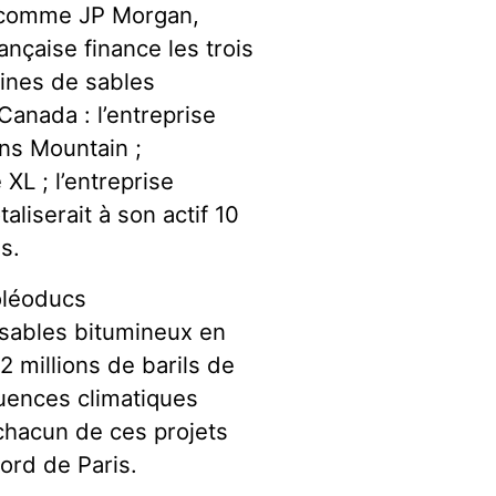
s comme JP Morgan,
ançaise finance les trois
lines de sables
anada : l’entreprise
ns Mountain ;
XL ; l’entreprise
aliserait à son actif 10
s.
oléoducs
s sables bitumineux en
2 millions de barils de
ences climatiques
 chacun de ces projets
cord de Paris.