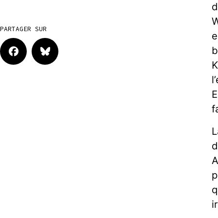
d
W
PARTAGER SUR
e
b
K
l
E
f
L
d
A
p
q
i