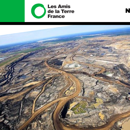
N
Nous connaître
Nos camp
Histoire
Total, rendez-
tribunal
Manifeste
Gaz « naturel »
enfumage
Missions et méthodes
Mode : une te
Valeurs
destructrice
Équipes et
Gaz au Mozambi
fonctionnement
violence TOTAL
Le réseau dans le monde
Nos autres ca
Nos alliés
Je soutiens les Amis de la
Terre