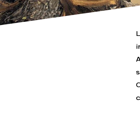
L
i
A
Actualités
Espace pr
s
C
c