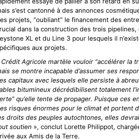
apidement essayé de pallier à son retard en su
ais s’est cantonné à des annonces cosmétique
es projets, “oubliant” le financement des entr
rucial dans la construction des trois pipelines
eystone XL et du Line 3 pour lesquels il n’exis
pécifiques aux projets.
«
Crédit Agricole martèle vouloir “accélérer la t
ais se montre incapable d’assumer ses respons
es capitaux avec lesquels elle persiste à abreu
ables bitumineux décrédibilisent totalement l’
erte” qu’elle tente de propager. Puisque ces en
es risques énormes pour le climat et portent de
es droits des peuples autochtones, elles devra
out soutien
», conclut Lorette Philippot, char
rivée aux Amis de la Terre.