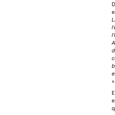
D
e
L
l
l
A
d
c
b
e
»
E
e
q