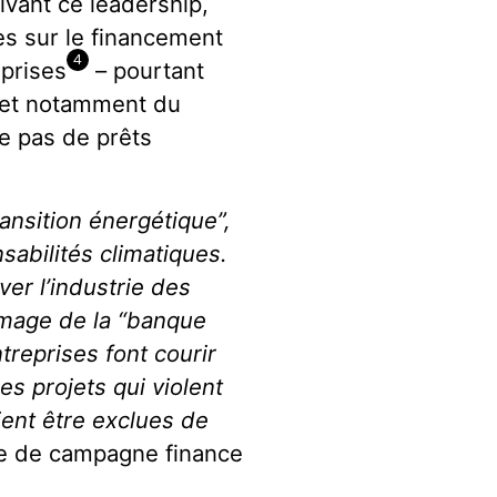
ivant ce leadership,
s sur le financement
4
eprises
– pourtant
, et notamment du
te pas de prêts
ransition énergétique”,
abilités climatiques.
ver l’industrie des
image de la “banque
treprises font courir
s projets qui violent
ient être exclues de
gée de campagne finance