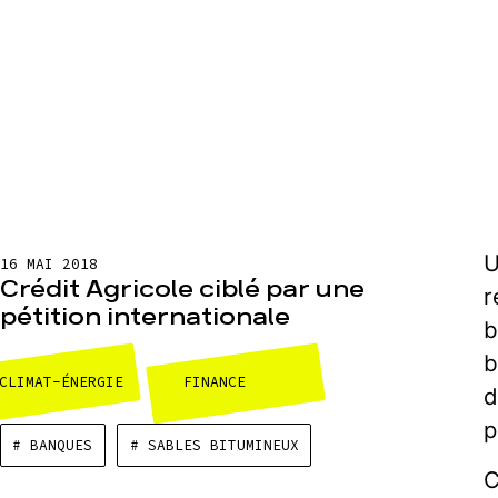
U
16 MAI 2018
Crédit Agricole ciblé par une
r
pétition internationale
b
b
CLIMAT-ÉNERGIE
FINANCE
d
p
# BANQUES
# SABLES BITUMINEUX
C