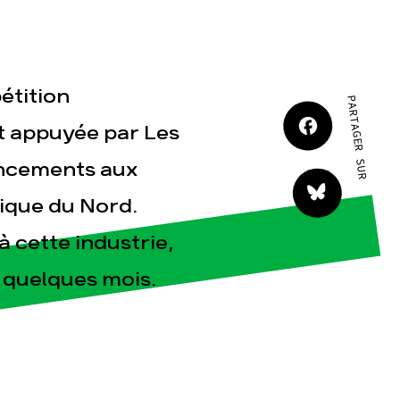
JE M'IMPLIQUE
étition
PARTAGER SUR
t appuyée par Les
ancements aux
tact
ique du Nord.
à cette industrie,
a quelques mois.