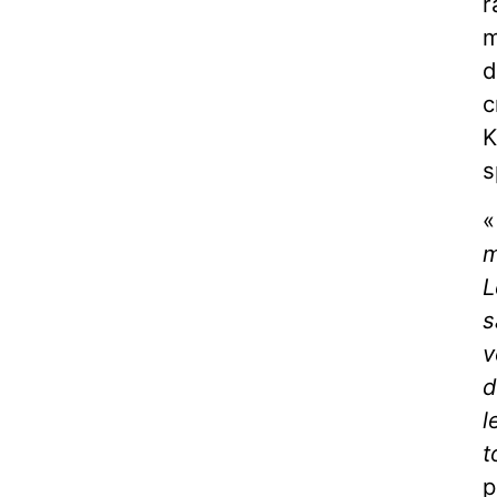
r
m
d
c
K
s
m
L
s
v
d
l
t
p