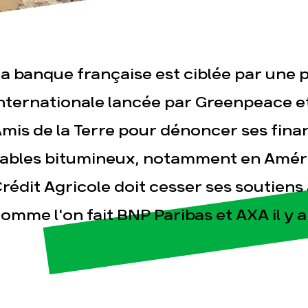
a banque française est ciblée par une p
nternationale lancée par Greenpeace e
mis de la Terre pour dénoncer ses fin
esse
Publications
Con
ables bitumineux, notamment en Amér
rédit Agricole doit cesser ses soutiens 
omme l'on fait BNP Paribas et AXA il y 