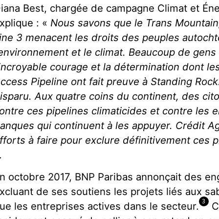
iana Best, chargée de campagne Climat et Én
xplique : «
Nous savons que le Trans Mountain,
ine 3 menacent les droits des peuples autochto
’environnement et le climat. Beaucoup de gens 
’incroyable courage et la détermination dont l
ccess Pipeline ont fait preuve à Standing Roc
isparu. Aux quatre coins du continent, des cit
ontre ces pipelines climaticides et contre les e
anques qui continuent à les appuyer. Crédit A
fforts à faire pour exclure définitivement ces 
.
n octobre 2017, BNP Paribas annonçait des e
xcluant de ses soutiens les projets liés aux sa
3
ue les entreprises actives dans le secteur.
Cr