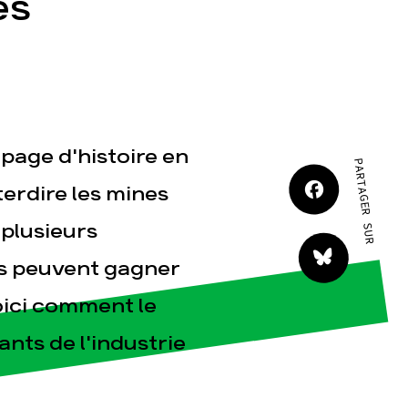
es
JE M'IMPLIQUE
 page d'histoire en
PARTAGER SUR
tact
erdire les mines
 plusieurs
ns peuvent gagner
oici comment le
nts de l'industrie