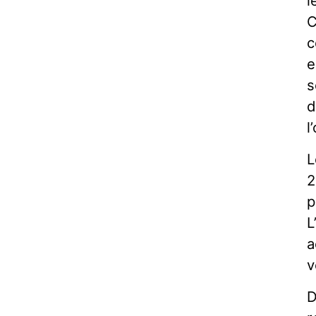
l
C
c
e
s
d
l
L
2
p
L
a
v
D