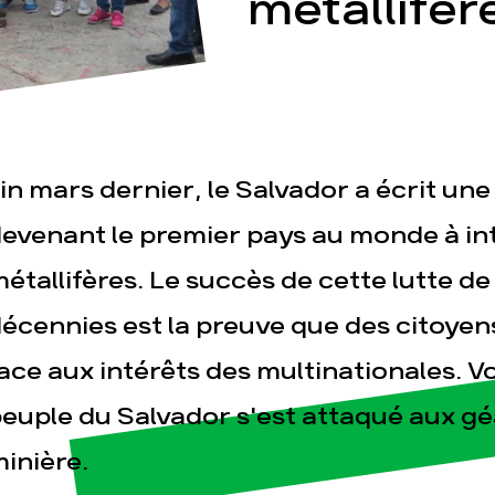
métallifèr
in mars dernier, le Salvador a écrit une
esse
Publications
Con
evenant le premier pays au monde à int
étallifères. Le succès de cette lutte de
écennies est la preuve que des citoye
ace aux intérêts des multinationales. V
euple du Salvador s'est attaqué aux géa
inière.