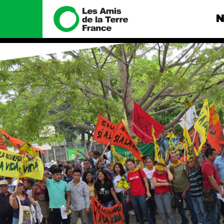
N
Nous connaître
Nos camp
Histoire
Total, rendez-
tribunal
Manifeste
Gaz « naturel »
enfumage
Missions et méthodes
Mode : une te
Valeurs
destructrice
Équipes et
Gaz au Mozambi
fonctionnement
violence TOTAL
Le réseau dans le monde
Nos autres ca
Nos alliés
Je soutiens les Amis de la
Terre