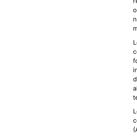
r
o
n
m
L
c
f
i
d
a
t
L
c
(