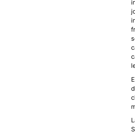
i
j
i
f
s
c
c
l
E
d
c
m
L
S