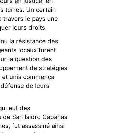
urs en justice, en
s terres. Un certain
 travers le pays une
uer leurs droits.
nu la résistance des
eants locaux furent
sur la question des
loppement de stratégies
s et unis commença
n défense de leurs
qui eut des
s de San Isidro Cabañas
nes, fut assassiné ainsi