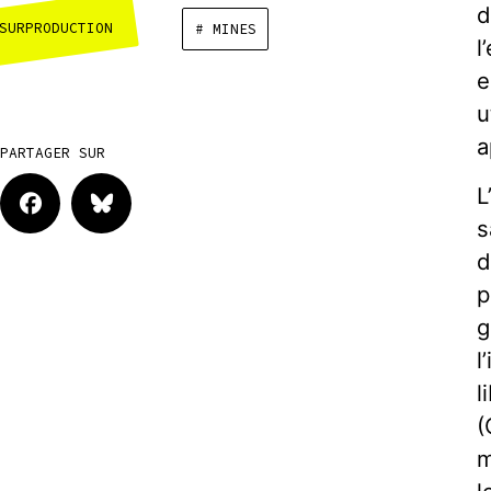
d
SURPRODUCTION
# MINES
l
e
u
a
PARTAGER SUR
L
s
d
p
g
l
l
(
m