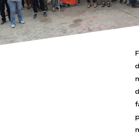
F
Actualités
Espace pr
d
m
d
f
p
m