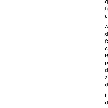
q
f
a
A
d
f
c
R
r
d
a
d
L
d