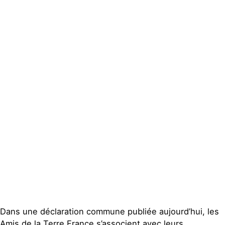
Actualités
Groupes
locaux
Espace
presse
Publications
Contact
Dans une déclaration commune publiée aujourd’hui, les
Amis de la Terre France s’associent avec leurs