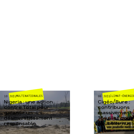
MULTINATIONALES
CLIMAT-ÉNERGI
10 JUIL
06 JUIL
Nigeria : une action
Cigéo/Bure :
contre Total pour
contribuons
garantir un
massivement a
désinvestissement
16 juillet cont
responsable
poubelle nucl