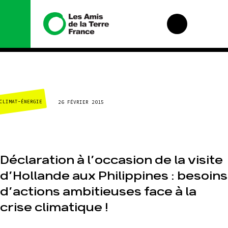
Nous
Nos
connaître
campagnes
CLIMAT-ÉNERGIE
26 FÉVRIER 2015
Histoire
Total, rendez-
vous au tribunal
Manifeste
Gaz « naturel »,
le grand
Missions et
enfumage
méthodes
Déclaration à l’occasion de la visite
Mode : une
Valeurs
tendance
d’Hollande aux Philippines : besoins
destructrice
Équipes et
fonctionnement
d’actions ambitieuses face à la
Gaz au
Mozambique, la
Le réseau dans le
crise climatique !
violence TOTAL(e)
monde
Nos autres
Nos alliés