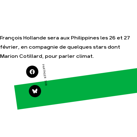
campagnes
Je soutiens les
Amis de la Terre
François Hollande sera aux Philippines les 26 et 27
Agir
Nos
thématiques
février, en compagnie de quelques stars dont
Faire un don
Climat – Énergie
Marion Cotillard, pour parler climat.
S'engager sur le
terrain
Surproduction
PARTAGER SUR
Agir au quotidien
Agriculture
Soutenir les
Finance
campagnes
Multinationales
Transmettre tout
ou partie de son
Forêts
patrimoine
Télécharger
gratuitement les
guides éco-
citoyens