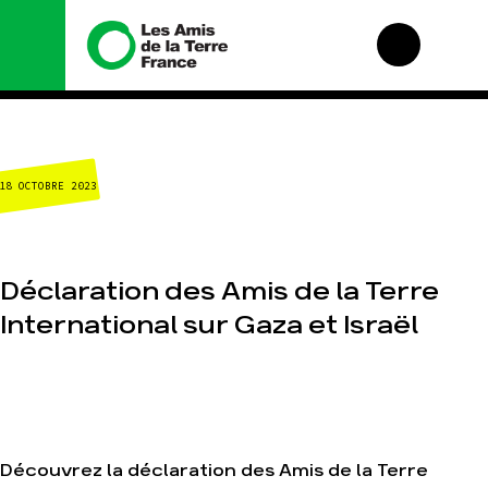
Nous connaître
Nos campagnes
18 OCTOBRE 2023
Histoire
Total, rendez-vous
au tribunal
Manifeste
Gaz « naturel », le
grand enfumage
Missions et
méthodes
Déclaration des Amis de la Terre
Mode : une tendance
destructrice
Valeurs
International sur Gaza et Israël
Gaz au Mozambique,
Équipes et
la violence TOTAL(e)
fonctionnement
Nos autres
Le réseau dans le
campagnes
monde
Nos alliés
Je soutiens les Amis
Découvrez la déclaration des Amis de la Terre
de la Terre