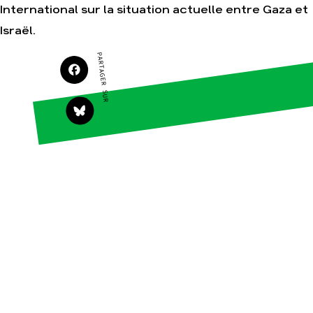
International sur la situation actuelle entre Gaza et
Israël.
Agir
Nos
PARTAGER SUR
thématiques
Faire un don
Climat – Énergie
S'engager sur le
terrain
Surproduction
Agir au quotidien
Agriculture
Soutenir les
Finance
campagnes
Multinationales
Transmettre tout ou
partie de son
Forêts
patrimoine
Télécharger
gratuitement les
guides éco-citoyens
Actualités
Groupes
locaux
Espace presse