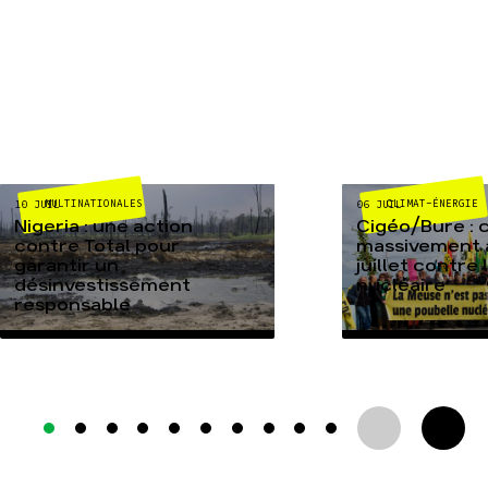
MULTINATIONALES
CLIMAT-ÉNERGIE
10 JUIL
06 JUIL
Nigeria : une action
Cigéo/Bure : 
contre Total pour
massivement a
garantir un
juillet contre
désinvestissement
nucléaire
responsable