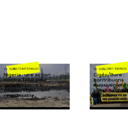
MULTINATIONALES
CLIMAT-ÉNERGIE
10 JUIL
06 JUIL
Nigeria : une action
Cigéo/Bure :
contre Total pour
contribuons
garantir un
massivement a
désinvestissement
juillet contre
responsable
nucléaire