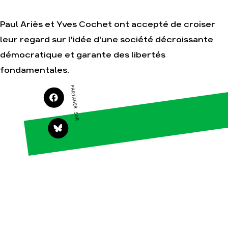
Paul Ariès et Yves Cochet ont accepté de croiser
leur regard sur l'idée d'une société décroissante
Agir
Nos
thématiques
démocratique et garante des libertés
Faire un don
Climat – Énergie
fondamentales.
S'engager sur le
terrain
Surproduction
PARTAGER SUR
Agir au quotidien
Agriculture
Soutenir les
Finance
campagnes
Multinationales
Transmettre tout
ou partie de son
Forêts
patrimoine
Télécharger
gratuitement les
guides éco-
citoyens