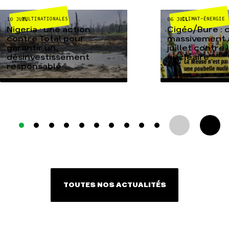
MULTINATIONALES
CLIMAT-ÉNERGIE
10 JUIL
06 JUIL
Nigeria : une action
Cigéo/Bure : 
contre Total pour
massivement a
garantir un
juillet contre
désinvestissement
nucléaire
responsable
TOUTES NOS ACTUALITÉS