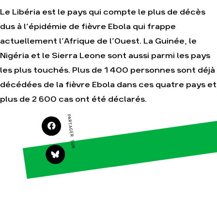
Le Libéria est le pays qui compte le plus de décès
dus à l’épidémie de fièvre Ebola qui frappe
Agir
Nos
actuellement l’Afrique de l’Ouest. La Guinée, le
thématiques
Faire un don
Nigéria et le Sierra Leone sont aussi parmi les pays
Climat – Énergie
S'engager sur le
terrain
les plus touchés. Plus de 1 400 personnes sont déjà
Surproduction
Agir au quotidien
décédées de la fièvre Ebola dans ces quatre pays et
Agriculture
Soutenir les
plus de 2 600 cas ont été déclarés.
Finance
campagnes
Multinationales
PARTAGER SUR
Transmettre tout ou
partie de son
Forêts
patrimoine
Télécharger
gratuitement les
guides éco-citoyens
Actualités
Groupes
locaux