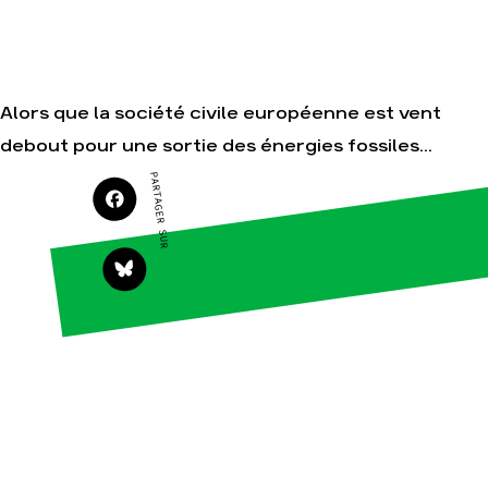
Nos autres
campagnes
Je soutiens les
Amis de la Terre
Alors que la société civile européenne est vent
debout pour une sortie des énergies fossiles...
Agir
Nos
thématiques
PARTAGER SUR
Faire un don
Climat – Énergie
S'engager sur le
terrain
Surproduction
Agir au quotidien
Agriculture
Soutenir les
Finance
campagnes
Multinationales
Transmettre
tout ou partie de
Forêts
son patrimoine
Télécharger
gratuitement les
guides éco-
citoyens