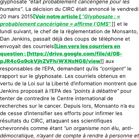
glyphosate
“était probablement cancérigène pour les
humains”
. La décision du CIRC était annoncé le vendredi
20 mars 2015
[Voir notre article [
“Glyphosate : «
probablement cancérigène » affirme l’OMS”
]] et le
lundi suivant, le chef de la règlementation de Monsanto,
Dan Jenkins, passait déjà des coups de téléphone et
envoyait des courriels
[Lien vers les courriers en
question : [https://drive.google.com/file/d/0B-
pJR4cGo9ckVjhZVFhiWXNxNG8/view
]] aux
responsables de l’EPA, demandant qu’ils
“corrigent”
le
rapport sur le glyphosate. Les courriels obtenus en
vertu de la Loi sur la Liberté d’information montrent que
Jenkins proposait à l’EPA des
“points à débattre”
pour
tenter de contredire le Centre international de
recherches sur le cancer. Depuis lors, Monsanto n’a eu
de cesse d’intensifier ses efforts pour infirmer les
résultats du CIRC, attaquant ses scientifiques
chevronnés comme étant
“un organisme non élu, anti-
démocratique, n’ayant de compte à rendre à personne et