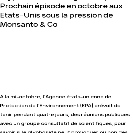
une
et
Prochain épisode en octobre aux
tendance
fonctionnement
destructrice
Etats-Unis sous la pression de
Le
Gaz au
réseau
Monsanto & Co
Mozambique,
dans le
la
monde
violence
TOTAL(e)
Nos alliés
Nos
Je
autres
soutiens
campagnes
les Amis
de la
Terre
A la mi-octobre, l'Agence états-unienne de
Agir
Nos
Protection de l'Environnement (EPA) prévoit de
thématiques
Faire un
tenir pendant quatre jours, des réunions publiques
don
Climat –
Énergie
avec un groupe consultatif de scientifiques, pour
S'engager
sur le
Surproduction
savoir si le glyphosate peut provoquer ou non des