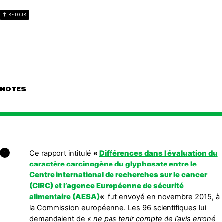
RETOUR
NOTES
Ce rapport intitulé
«
Différences dans l’évaluation du
1
caractère carcinogène du glyphosate entre le
Centre international de recherches sur le cancer
(CIRC) et l’agence Européenne de sécurité
alimentaire (AESA)
«
fut envoyé en novembre 2015, à
la Commission européenne. Les 96 scientifiques lui
demandaient de
« ne pas tenir compte de l’avis erroné