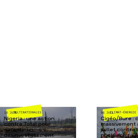
MULTINATIONALES
CLIMAT-ÉNERGIE
10 JUIL
06 JUIL
Nigeria : une action
Cigéo/Bure : 
contre Total pour
massivement a
garantir un
juillet contre
désinvestissement
nucléaire