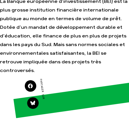
La Banque européenne d’investissement (BEI) est la
plus grosse institution financière internationale
publique au monde en termes de volume de prêt.
Agir
Nos
Dotée d’un mandat de développement durable et
thématiques
Faire un don
d’éducation, elle finance de plus en plus de projets
Climat – Énergie
S'engager sur le
terrain
Surproduction
dans les pays du Sud. Mais sans normes sociales et
Agir au quotidien
Agriculture
environnementales satisfaisantes, la BEI se
Soutenir les
Finance
retrouve impliquée dans des projets très
campagnes
Multinationales
controversés.
Transmettre tout
ou partie de son
Forêts
patrimoine
PARTAGER SUR
Télécharger
gratuitement les
guides éco-citoyens
Actualités
Groupes