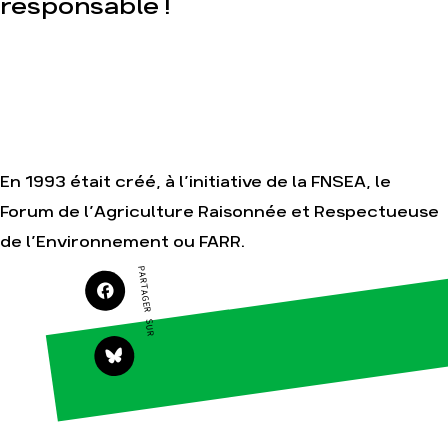
responsable !
Nos autres
campagnes
Je soutiens les
Amis de la Terre
Agir
Nos
thématiques
Faire un don
En 1993 était créé, à l’initiative de la FNSEA, le
Climat – Énergie
S'engager sur le
Forum de l’Agriculture Raisonnée et Respectueuse
terrain
Surproduction
de l’Environnement ou FARR.
Agir au quotidien
Agriculture
PARTAGER SUR
Soutenir les
Finance
campagnes
Multinationales
Transmettre
tout ou partie
Forêts
de son
patrimoine
Télécharger
gratuitement
les guides éco-
citoyens