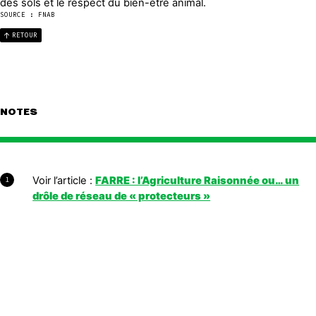
des sols et le respect du bien-être animal.
SOURCE : FNAB
RETOUR
NOTES
Voir l’article :
FARRE : l’Agriculture Raisonnée ou… un
1
drôle de réseau de « protecteurs »