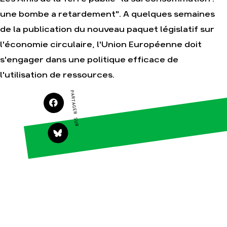
une bombe a retardement". A quelques semaines
de la publication du nouveau paquet législatif sur
Agir
Nos
l'économie circulaire, l'Union Européenne doit
thématiques
Faire un don
s'engager dans une politique efficace de
Climat – Énergie
S'engager sur le
terrain
l'utilisation de ressources.
Surproduction
Agir au quotidien
Agriculture
PARTAGER SUR
Soutenir les
Finance
campagnes
Multinationales
Transmettre tout ou
partie de son
Forêts
patrimoine
Télécharger
gratuitement les
guides éco-citoyens
Actualités
Groupes
locaux