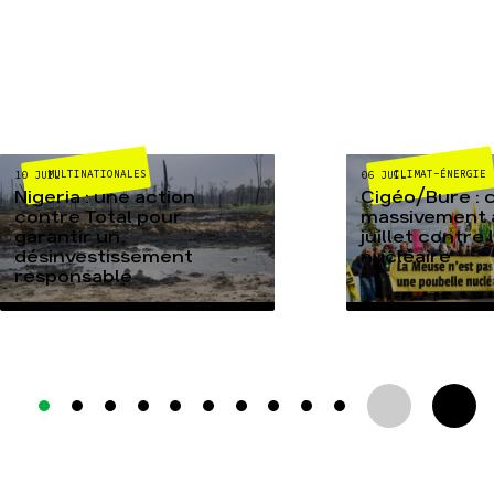
MULTINATIONALES
CLIMAT-ÉNERGIE
10 JUIL
06 JUIL
Nigeria : une action
Cigéo/Bure : 
contre Total pour
massivement a
garantir un
juillet contre
désinvestissement
nucléaire
responsable