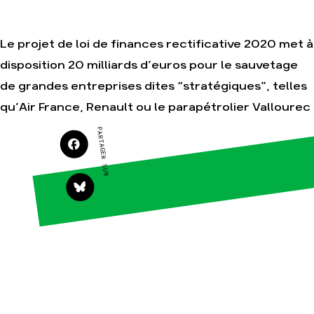
Je soutiens les
Amis de la Terre
Le projet de loi de finances rectificative 2020 met à
disposition 20 milliards d’euros pour le sauvetage
Agir
Nos
de grandes entreprises dites “stratégiques”, telles
thématiques
Faire un don
qu’Air France, Renault ou le parapétrolier Vallourec
Climat – Énergie
S'engager sur le
terrain
PARTAGER SUR
Surproduction
Agir au quotidien
Agriculture
Soutenir les
Finance
campagnes
Multinationales
Transmettre tout
ou partie de son
Forêts
patrimoine
Télécharger
gratuitement les
guides éco-
citoyens