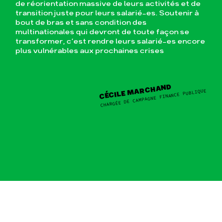
de réorientation massive de leurs activités et de
transition juste pour leurs salarié-es. Soutenir à
bout de bras et sans condition des
multinationales qui devront de toute façon se
transformer, c’est rendre leurs salarié-es encore
plus vulnérables aux prochaines crises
CÉCILE MARCHAND
CHARGÉE DE CAMPAGNE FINANCE PUBLIQUE