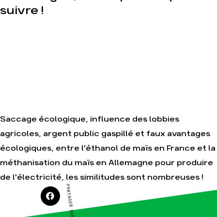
destructrice
Le réseau
suivre !
dans le
Gaz au
monde
Mozambique,
la violence
Nos alliés
TOTAL(e)
Je soutiens
Nos autres
les Amis de
campagnes
la Terre
Saccage écologique, influence des lobbies
Agir
Nos
thématiques
agricoles, argent public gaspillé et faux avantages
Faire un
don
Climat –
écologiques, entre l'éthanol de maïs en France et la
Énergie
S'engager
méthanisation du maïs en Allemagne pour produire
sur le
Surproduction
terrain
de l'électricité, les similitudes sont nombreuses !
Agriculture
Agir au
PARTAGER SUR
quotidien
Finance
Soutenir
Multinationales
les