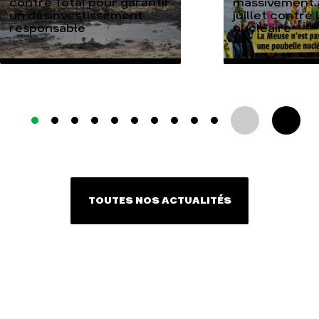
contre Total pour garantir
massivement a
un désinvestissement
juillet contre
responsable
nucléaire
TOUTES NOS ACTUALITÉS