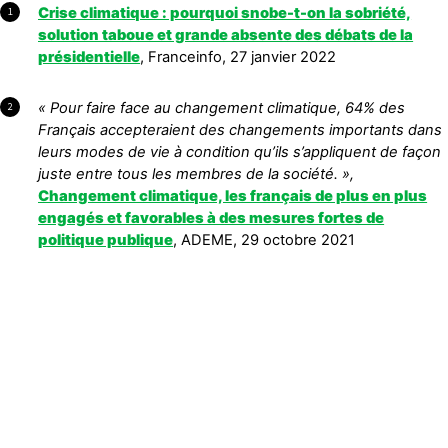
Crise climatique : pourquoi snobe-t-on la sobriété,
1
solution taboue et grande absente des débats de la
présidentielle
, Franceinfo, 27 janvier 2022
«
Pour faire face au changement climatique, 64% des
2
Français accepteraient des changements importants dans
leurs modes de vie
à condition qu’ils s’appliquent de façon
juste entre tous les membres de la société
.
»,
Changement climatique, les français de plus en plus
engagés et favorables à des mesures fortes de
politique publique
, ADEME, 29 octobre 2021