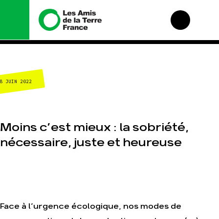
Nous connaître
Nos campagnes
8 JUIN 2022
Histoire
Total, rendez-vous
au tribunal
Manifeste
Gaz « naturel », le
grand enfumage
Missions et méthodes
Moins c’est mieux : la sobriété,
Mode : une tendance
Valeurs
destructrice
nécessaire, juste et heureuse
Équipes et
Gaz au Mozambique,
fonctionnement
la violence TOTAL(e)
Le réseau dans le
Nos autres
monde
campagnes
Nos alliés
Je soutiens les Amis
de la Terre
Face à l’urgence écologique, nos modes de