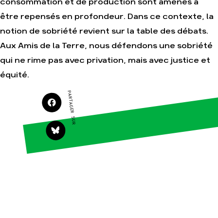
consommation et de production sont amenés à
être repensés en profondeur. Dans ce contexte, la
Agir
Nos thématiques
notion de sobriété revient sur la table des débats.
Faire un don
Climat – Énergie
Aux Amis de la Terre, nous défendons une sobriété
S'engager sur le
Surproduction
terrain
qui ne rime pas avec privation, mais avec justice et
Agriculture
Agir au quotidien
équité.
Finance
Soutenir les
campagnes
Multinationales
PARTAGER SUR
Transmettre tout ou
Forêts
partie de son
patrimoine
Télécharger
gratuitement les
guides éco-citoyens
Actualités
Groupes
locaux
Espace presse