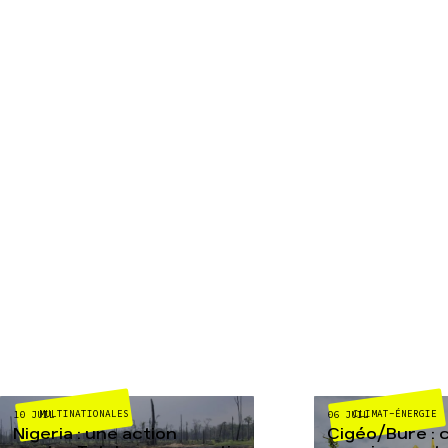
MULTINATIONALES
CLIMAT-ÉNERGIE
10 JUIL
06 JUIL
Nigeria : une action
Cigéo/Bure : 