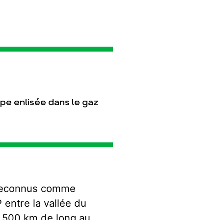
T
pe enlisée dans le gaz
nt reconnus comme
entre la vallée du
on 500 km de long au