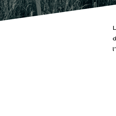
L
d
l
Actualités
Espace pr