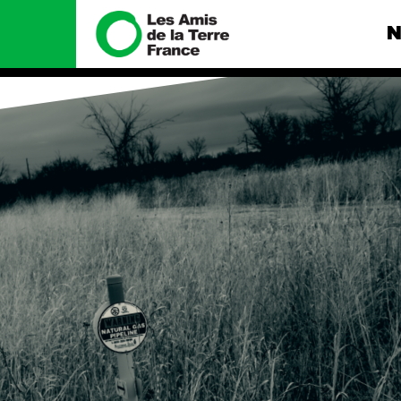
N
Nous connaître
Nos camp
Histoire
Total, rendez-
tribunal
Manifeste
Gaz « naturel »
enfumage
Missions et méthodes
Mode : une te
Valeurs
destructrice
Équipes et
Gaz au Mozambi
fonctionnement
violence TOTAL
Le réseau dans le monde
Nos autres ca
Nos alliés
Je soutiens les Amis de la
Terre