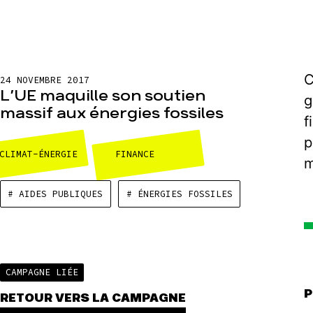
C
24 NOVEMBRE 2017
L’UE maquille son soutien
g
massif aux énergies fossiles
f
p
CLIMAT-ÉNERGIE
FINANCE
m
# AIDES PUBLIQUES
# ÉNERGIES FOSSILES
CAMPAGNE LIÉE
P
RETOUR VERS LA CAMPAGNE