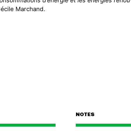
onsommations d’énergie et les énergies renou
écile Marchand.
NOTES