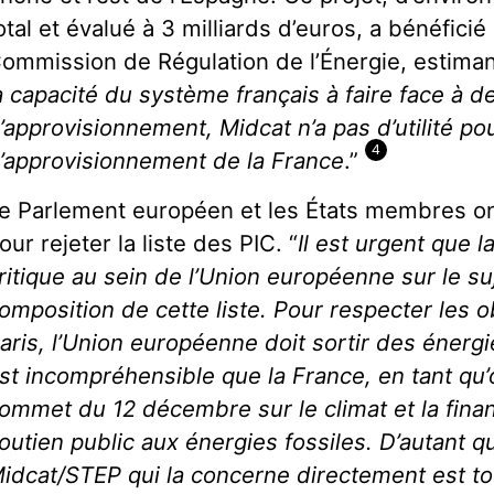
otal et évalué à 3 milliards d’euros, a bénéficié
ommission de Régulation de l’Énergie, estiman
a capacité du système français à faire face à d
’approvisionnement, Midcat n’a pas d’utilité pou
4
’approvisionnement de la France
.”
e Parlement européen et les États membres on
our rejeter la liste des PIC. “
Il est urgent que 
ritique au sein de l’Union européenne sur le suj
omposition de cette liste. Pour respecter les o
aris, l’Union européenne doit sortir des énergies
st incompréhensible que la France, en tant qu’
ommet du 12 décembre sur le climat et la finan
outien public aux énergies fossiles. D’autant q
idcat/STEP qui la concerne directement est tot