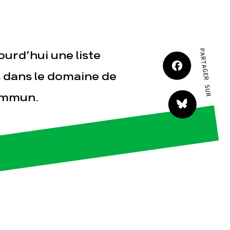
JE M'IMPLIQUE
PARTAGER SUR
urd’hui une liste
s dans le domaine de
commun.
tact