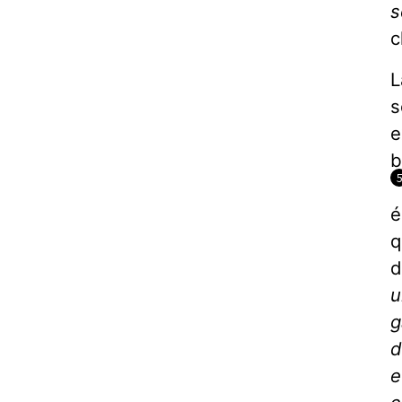
s
c
L
s
e
b
é
q
d
u
g
d
e