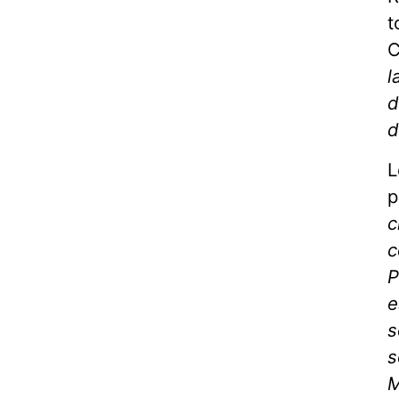
t
C
l
d
d
L
p
c
c
P
e
s
s
M