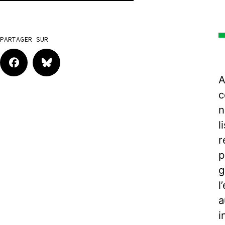
PARTAGER SUR
A
c
n
l
r
p
g
l
a
i