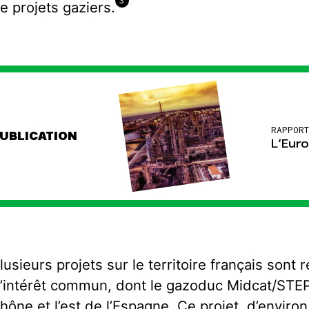
3
e projets gaziers.
RAPPOR
UBLICATION
L’Euro
lusieurs projets sur le territoire français so
’intérêt commun, dont le gazoduc Midcat/STEP 
hône et l’est de l’Espagne. Ce projet, d’envir