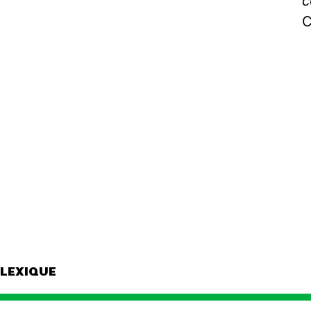
c
C
LEXIQUE