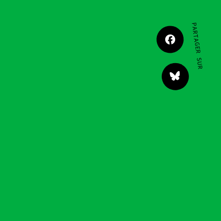
JE M'IMPLIQUE
PARTAGER SUR
tact
”