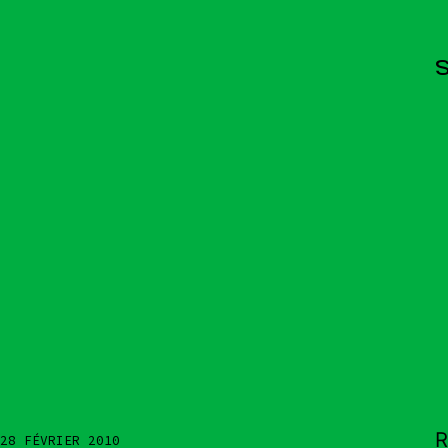
S
Actualités
Espace pr
R
28 FÉVRIER 2010