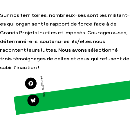
Sur nos territoires, nombreux-ses sont les militant-
Agir
Nos
es qui organisent le rapport de force face à de
thématiques
Faire un don
Grands Projets Inutiles et Imposés. Courageux-ses,
Climat – Énergie
S'engager sur le
terrain
déterminé-e-s, soutenu-es, ils/elles nous
Surproduction
Agir au quotidien
racontent leurs luttes. Nous avons sélectionné
Agriculture
Soutenir les
trois témoignages de celles et ceux qui refusent de
Finance
campagnes
Multinationales
subir l’inaction !
Transmettre tout ou
partie de son
Forêts
patrimoine
PARTAGER SUR
Télécharger
gratuitement les
guides éco-citoyens
Actualités
Groupes
locaux