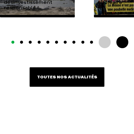
désinvestissement
nucléaire
responsable
TOUTES NOS ACTUALITÉS