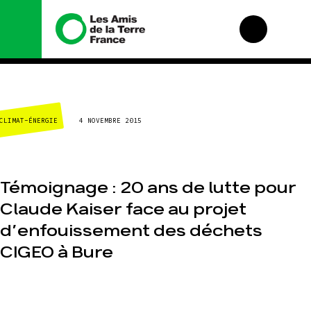
Nous connaître
Nos campagnes
CLIMAT-ÉNERGIE
4 NOVEMBRE 2015
Histoire
Total, rendez-vous
au tribunal
Manifeste
Gaz « naturel », le
grand enfumage
Missions et
méthodes
Mode : une tendance
Témoignage : 20 ans de lutte pour
destructrice
Valeurs
Claude Kaiser face au projet
Gaz au Mozambique,
Équipes et
la violence TOTAL(e)
fonctionnement
d’enfouissement des déchets
Nos autres
Le réseau dans le
CIGEO à Bure
campagnes
monde
Nos alliés
Je soutiens les Amis
de la Terre