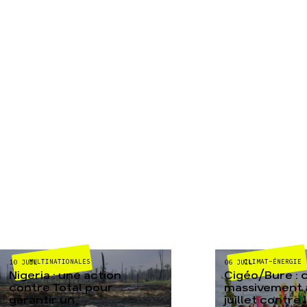
MULTINATIONALES
CLIMAT-ÉNERGIE
10 JUIL
06 JUIL
Nigeria : une action
Cigéo/Bure : 
contre Total pour
massivement a
garantir un
juillet contre