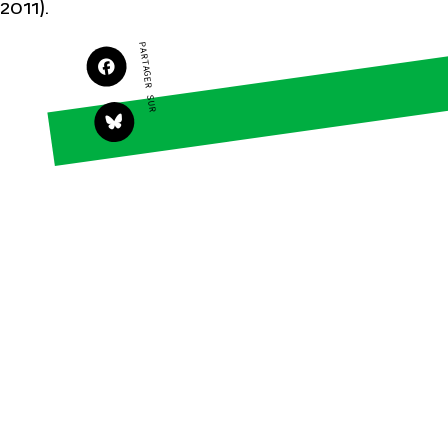
2011).
Agir
Nos thématiques
PARTAGER SUR
Faire un don
Climat – Énergie
S'engager sur le
Surproduction
terrain
Agriculture
Agir au quotidien
Finance
Soutenir les
campagnes
Multinationales
Transmettre tout ou
Forêts
partie de son
patrimoine
Télécharger
gratuitement les
guides éco-citoyens
Actualités
Groupes locaux
Espace presse
Publications