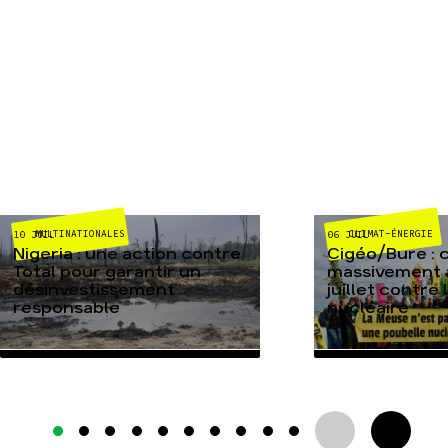
MULTINATIONALES
CLIMAT-ÉNERGIE
10 JUIL
06 JUIL
Nigeria : une action contre
Cigéo/Bure : 
Total pour garantir un
massivement a
désinvestissement
juillet contre
responsable
nucléaire