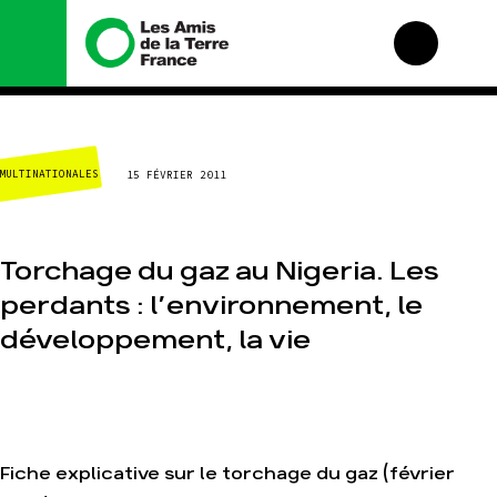
Nous connaître
Nos campagnes
CLIMAT-ÉNERGIE
15 FÉVRIER 2011
Histoire
Total, rendez-vous au
tribunal
Manifeste
Gaz « naturel », le
grand enfumage
Missions et méthodes
Torchage du gaz au Nigeria. Les
Mode : une tendance
Valeurs
destructrice
perdants : l’environnement, le
Équipes et
Gaz au Mozambique, la
fonctionnement
développement, la vie
violence TOTAL(e)
Le réseau dans le
Nos autres campagnes
monde
Nos alliés
Je soutiens les Amis de
la Terre
Fiche explicative sur le torchage du gaz (février