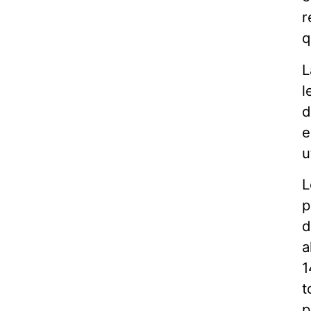
r
q
L
l
d
e
u
L
p
d
a
1
t
p