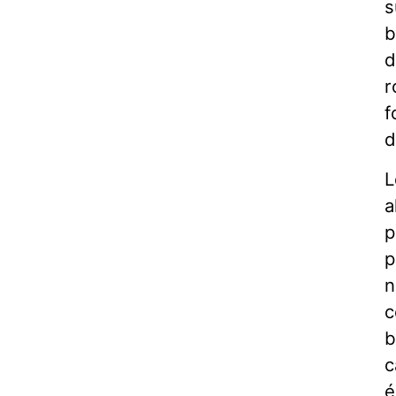
s
b
d
r
f
d
L
a
p
p
n
c
b
c
é