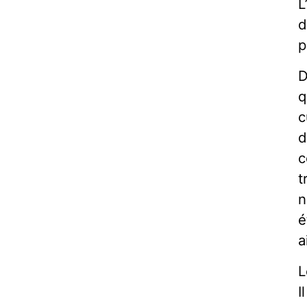
L
d
p
D
q
c
d
c
t
n
é
a
L
I