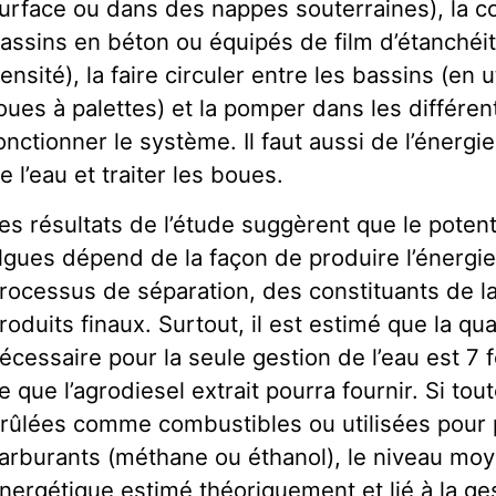
urface ou dans des nappes souterraines), la c
assins en béton ou équipés de film d’étanchéit
ensité), la faire circuler entre les bassins (en 
oues à palettes) et la pomper dans les différen
onctionner le système. Il faut aussi de l’énergie
e l’eau et traiter les boues.
es résultats de l’étude suggèrent que le potent
lgues dépend de la façon de produire l’énergie,
rocessus de séparation, des constituants de l
roduits finaux. Surtout, il est estimé que la qu
écessaire pour la seule gestion de l’eau est 7 
e que l’agrodiesel extrait pourra fournir. Si tou
rûlées comme combustibles ou utilisées pour 
arburants (méthane ou éthanol), le niveau m
nergétique estimé théoriquement et lié à la ges