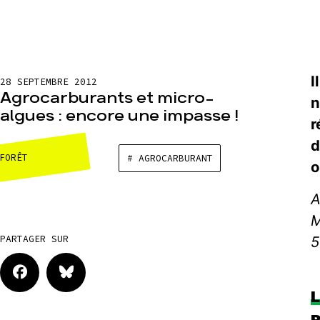
I
28 SEPTEMBRE 2012
Agrocarburants et micro-
n
algues : encore une impasse !
r
d
FORÊT
# AGROCARBURANT
o
A
M
5
PARTAGER SUR