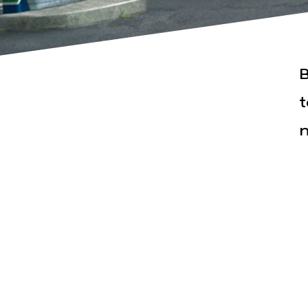
B
t
n
Actualités
Espace pr