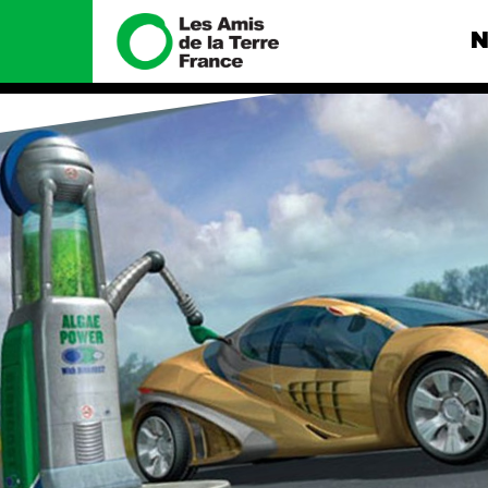
N
Nous connaître
Nos camp
Histoire
Total, rendez-
tribunal
Manifeste
Gaz « naturel »
enfumage
Missions et méthodes
Mode : une te
Valeurs
destructrice
Équipes et
Gaz au Mozambi
fonctionnement
violence TOTAL
Le réseau dans le monde
Nos autres ca
Nos alliés
Je soutiens les Amis de la
Terre