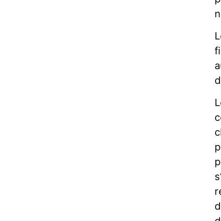
n
L
f
a
d
L
c
c
p
p
s
r
d
d