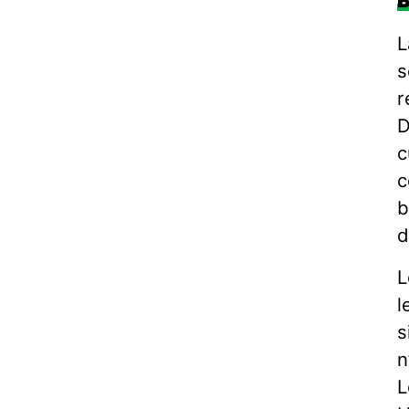
L
s
r
D
c
c
b
d
L
l
s
n
L