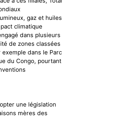
ce à ces filiales, Total
ondiaux
umineux, gaz et huiles
mpact climatique
engagé dans plusieurs
mité de zones classées
 exemple dans le Parc
ue du Congo, pourtant
onventions
opter une législation
maisons mères des