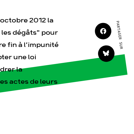
JE M'IMPLIQUE
 octobre 2012 la
PARTAGER SUR
 les dégâts" pour
 fin à l’impunité
ter une loi
tact
drer la
es actes de leurs