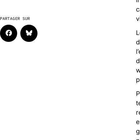
c
v
PARTAGER SUR
L
d
l
d
w
p
P
t
r
e
g