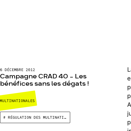
L
6 DÉCEMBRE 2012
Campagne CRAD 40 – Les
e
bénéfices sans les dégats !
p
p
MULTINATIONALES
A
j
# RÉGULATION DES MULTINATIONALES
p
i