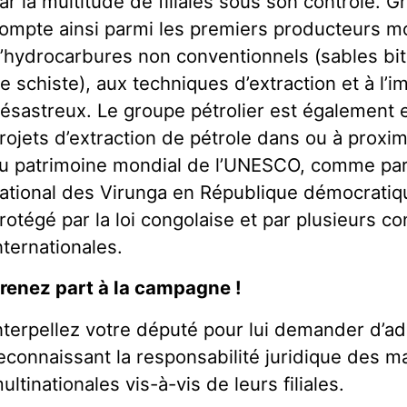
ar la multitude de filiales sous son contrôle. Gra
ompte ainsi parmi les premiers producteurs m
’hydrocarbures non conventionnels (sables bit
e schiste), aux techniques d’extraction et à l’i
ésastreux. Le groupe pétrolier est également 
rojets d’extraction de pétrole dans ou à proxi
u patrimoine mondial de l’UNESCO, comme par
ational des Virunga en République démocratiq
rotégé par la loi congolaise et par plusieurs c
nternationales.
renez part à la campagne !
nterpellez votre député pour lui demander d’ad
econnaissant la responsabilité juridique des 
ultinationales vis-à-vis de leurs filiales.