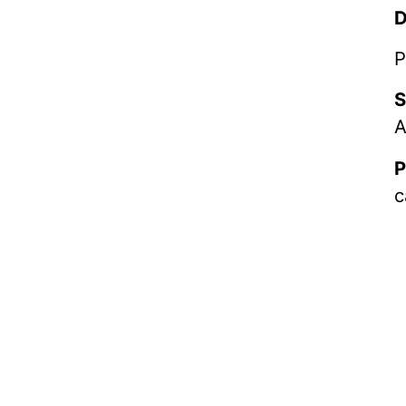
D
P
S
A
P
c