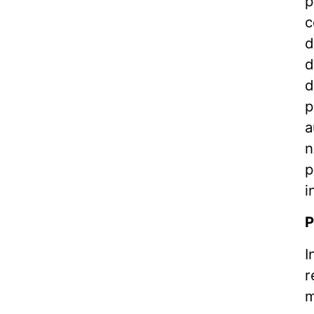
p
c
d
d
d
p
a
n
p
i
P
I
r
m