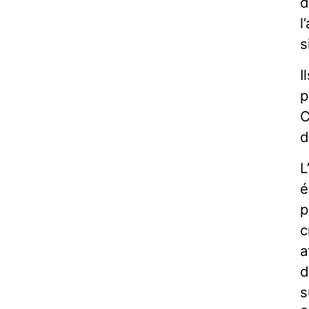
d
l
s
I
p
C
d
L
é
p
c
a
d
s