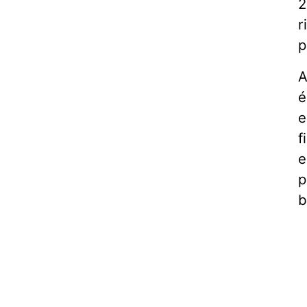
2
r
p
A
é
e
f
e
p
b