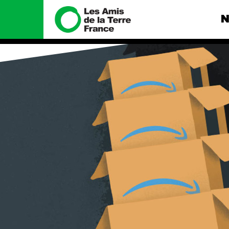
N
Nous connaître
Nos camp
Histoire
Total, rendez-
tribunal
Manifeste
Gaz « naturel »
enfumage
Missions et méthodes
Mode : une te
Valeurs
destructrice
Équipes et
Gaz au Mozambi
fonctionnement
violence TOTAL
Le réseau dans le monde
Nos autres ca
Nos alliés
Je soutiens les Amis de la
Terre