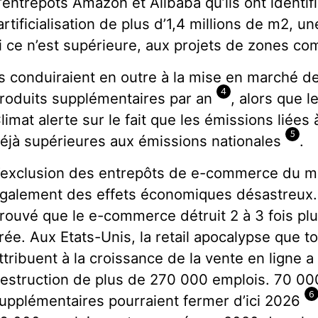
’entrepôts Amazon et Alibaba qu’ils ont identif
’artificialisation de plus d’1,4 millions de m2, 
i ce n’est supérieure, aux projets de zones co
ls conduiraient en outre à la mise en marché de 
4
roduits supplémentaires par an
, alors que l
limat alerte sur le fait que les émissions liées
5
éjà supérieures aux émissions nationales
.
’exclusion des entrepôts de e-commerce du mo
galement des effets économiques désastreux. 
rouvé que le e-commerce détruit 2 à 3 fois plus
rée. Aux Etats-Unis, la retail apocalypse que t
ttribuent à la croissance de la vente en ligne 
estruction de plus de 270 000 emplois. 70 0
6
upplémentaires pourraient fermer d’ici 2026