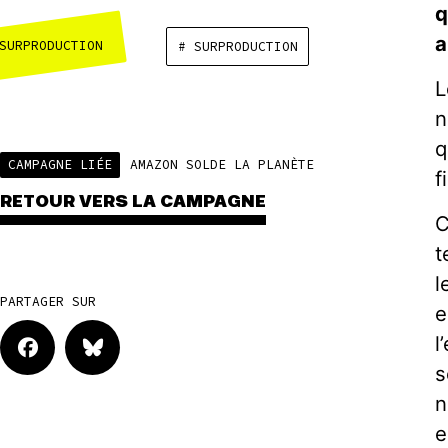
q
a
SURPRODUCTION
# SURPRODUCTION
L
n
q
CAMPAGNE LIÉE
AMAZON SOLDE LA PLANÈTE
f
RETOUR VERS LA CAMPAGNE
C
t
l
PARTAGER SUR
e
l
s
n
e