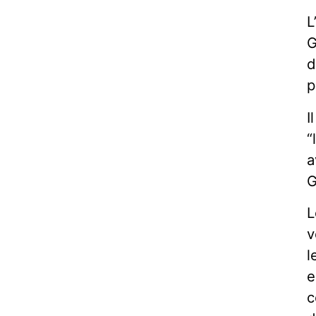
L
G
d
p
I
“
a
G
L
v
l
e
c