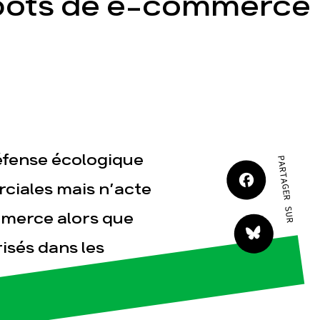
pôts de e-commerce
JE M'IMPLIQUE
tact
 défense écologique
PARTAGER SUR
rciales mais n’acte
mmerce alors que
isés dans les