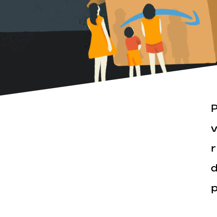
Actualités
Espace pr
P
v
r
d
p