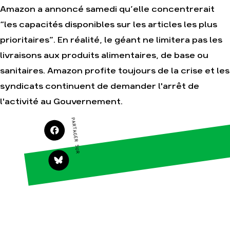
Amazon a annoncé samedi qu’elle concentrerait
“les capacités disponibles sur les articles les plus
Agir
Nos
prioritaires”. En réalité, le géant ne limitera pas les
thématiques
Faire un don
livraisons aux produits alimentaires, de base ou
Climat – Énergie
S'engager sur le
sanitaires. Amazon profite toujours de la crise et les
terrain
Surproduction
syndicats continuent de demander l'arrêt de
Agir au quotidien
Agriculture
Soutenir les
l'activité au Gouvernement.
Finance
campagnes
Multinationales
PARTAGER SUR
Transmettre tout ou
partie de son
Forêts
patrimoine
Télécharger
gratuitement les
guides éco-citoyens
Actualités
Groupes
locaux
Espace presse