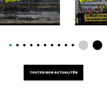
Nigeria : une action
Cigéo/Bure : 
contre Total pour
massivement a
garantir un
juillet contre
désinvestissement
nucléaire
responsable
TOUTES NOS ACTUALITÉS