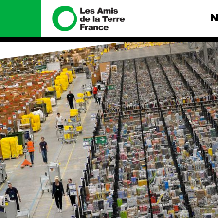
N
Nous connaître
Nos camp
Histoire
Total, rendez-
tribunal
Manifeste
Gaz « naturel »
enfumage
Missions et méthodes
Mode : une te
Valeurs
destructrice
Équipes et
Gaz au Mozambi
fonctionnement
violence TOTAL
Le réseau dans le monde
Nos autres ca
Nos alliés
Je soutiens les Amis de la
Terre