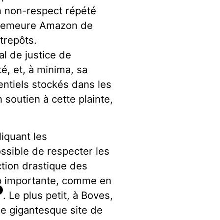
 non-respect répété
n demeure Amazon de
repôts.
al de justice de
té, et, à minima, sa
entiels stockés dans les
soutien à cette plainte,
liquant les
ssible de respecter les
ction drastique des
rop importante, comme en
2
. Le plus petit, à Boves,
 le gigantesque site de