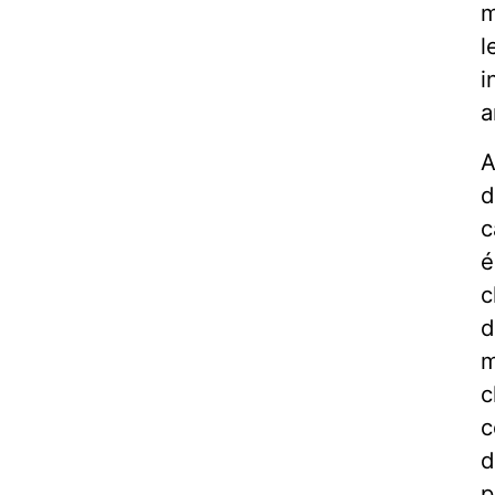
m
l
i
a
A
d
c
e
c
d
m
c
c
d
p