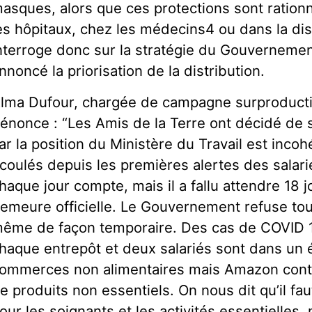
asques, alors que ces protections sont ration
es hôpitaux, chez les médecins4 ou dans la dis
nterroge donc sur la stratégie du Gouvernemen
nnoncé la priorisation de la distribution.
lma Dufour, chargée de campagne surproducti
énonce : “Les Amis de la Terre ont décidé de se
ar la position du Ministère du Travail est incoh
́coulés depuis les premières alertes des salari
haque jour compte, mais il a fallu attendre 18 
emeure officielle. Le Gouvernement refuse toujour
ême de façon temporaire. Des cas de COVID 19
haque entrepôt et deux salariés sont dans un 
ommerces non alimentaires mais Amazon cont
e produits non essentiels. On nous dit qu’il fa
our les soignants et les activités essentielles