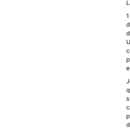
L
1
d
d
U
c
p
e
J
q
s
c
p
d