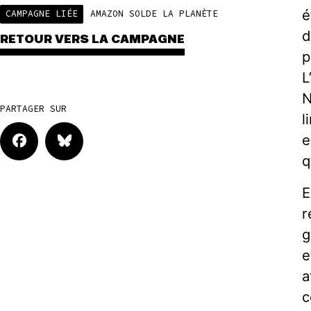
e
CAMPAGNE LIÉE
AMAZON SOLDE LA PLANÈTE
d
RETOUR VERS LA CAMPAGNE
p
L
N
PARTAGER SUR
l
e
q
E
r
g
e
a
c