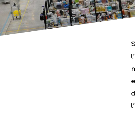
S
l
Actualités
Espace pr
m
e
d
l