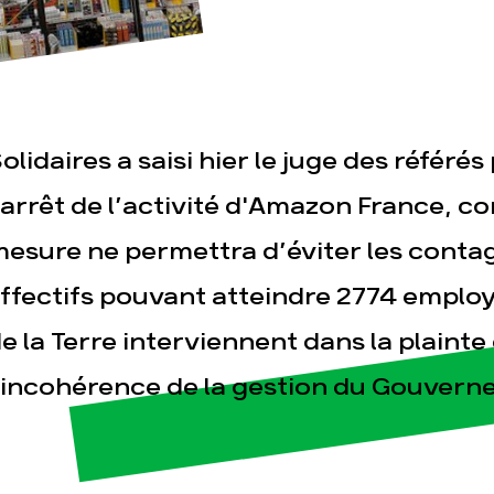
olidaires a saisi hier le juge des référ
’arrêt de l’activité d'Amazon France,
esse
Publications
Con
esure ne permettra d’éviter les conta
ffectifs pouvant atteindre 2774 employé
e la Terre interviennent dans la plainte 
’incohérence de la gestion du Gouvern