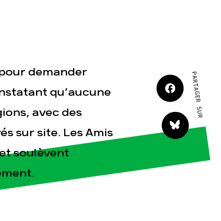
JE M'IMPLIQUE
és pour demander
PARTAGER SUR
 constatant qu’aucune
tact
gions, avec des
s sur site. Les Amis
et soulèvent
ement.