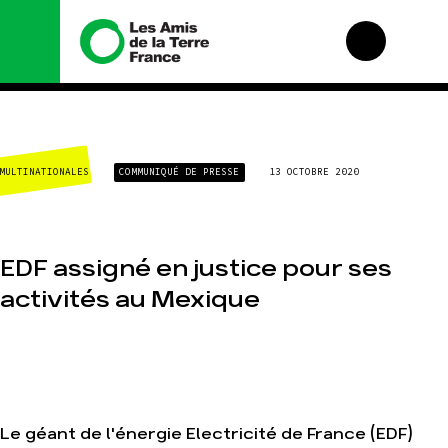
Nous connaître
Nos campagnes
MULTINATIONALES
COMMUNIQUÉ DE PRESSE
13 OCTOBRE 2020
Histoire
Total, rendez-vous
au tribunal
Manifeste
Gaz « naturel », le
grand enfumage
Missions et
méthodes
EDF assigné en justice pour ses
Mode : une tendance
destructrice
Valeurs
activités au Mexique
Gaz au Mozambique,
Équipes et
la violence TOTAL(e)
fonctionnement
Nos autres
Le réseau dans le
campagnes
monde
Nos alliés
Je soutiens les Amis
Le géant de l'énergie Electricité de France (EDF)
de la Terre