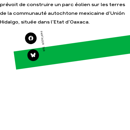
prévoit de construire un parc éolien sur les terres
de la communauté autochtone mexicaine d’Unión
Agir
Nos
Hidalgo, située dans l’Etat d’Oaxaca.
thématiques
Faire un don
Climat – Énergie
PARTAGER SUR
S'engager sur le
terrain
Surproduction
Agir au quotidien
Agriculture
Soutenir les
Finance
campagnes
Multinationales
Transmettre tout ou
partie de son
Forêts
patrimoine
Télécharger
gratuitement les
guides éco-citoyens
Actualités
Groupes
locaux
Espace presse