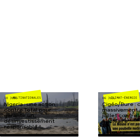
MULTINATIONALES
CLIMAT-ÉNERGIE
10 JUIL
06 JUIL
Nigeria : une action
Cigéo/Bure : 
contre Total pour
massivement a
garantir un
juillet contre
désinvestissement
nucléaire
responsable