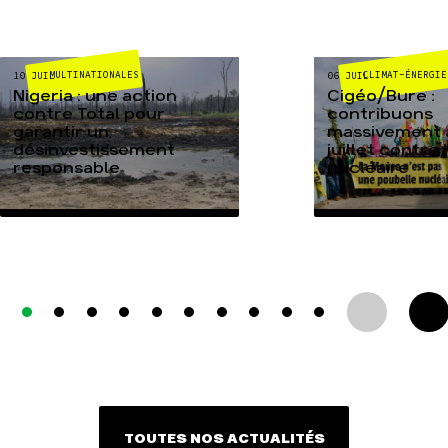
MULTINATIONALES
CLIMAT-ÉNERGIE
10 JUIL
06 JUIL
Nigeria : une action
Cigéo/Bure :
contre Total pour
contribuons
garantir un
massivement a
désinvestissement
juillet contre
responsable
nucléaire
TOUTES NOS ACTUALITÉS