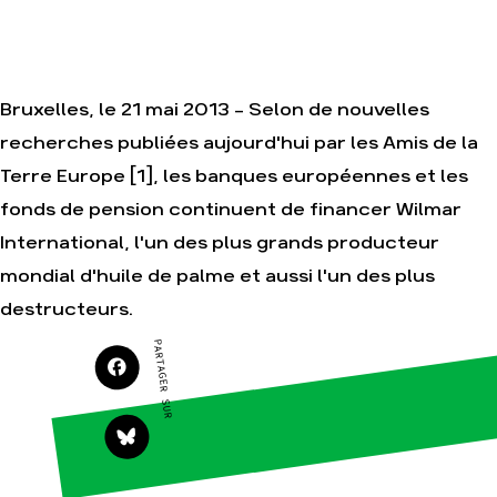
Je soutiens les
Amis de la Terre
Bruxelles, le 21 mai 2013 - Selon de nouvelles
Agir
Nos
recherches publiées aujourd'hui par les Amis de la
thématiques
Faire un don
Terre Europe [1], les banques européennes et les
Climat – Énergie
S'engager sur le
terrain
fonds de pension continuent de financer Wilmar
Surproduction
Agir au quotidien
International, l'un des plus grands producteur
Agriculture
Soutenir les
mondial d'huile de palme et aussi l'un des plus
Finance
campagnes
Multinationales
destructeurs.
Transmettre tout
ou partie de son
Forêts
PARTAGER SUR
patrimoine
Télécharger
gratuitement les
guides éco-
citoyens