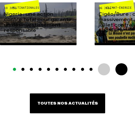
MULTINATIONALES
CLIMAT-ÉNERGIE
10 JUIL
06 JUIL
Nigeria : une action
Cigéo/Bure : 
contre Total pour garantir
massivement a
un désinvestissement
juillet contre
responsable
nucléaire
TOUTES NOS ACTUALITÉS