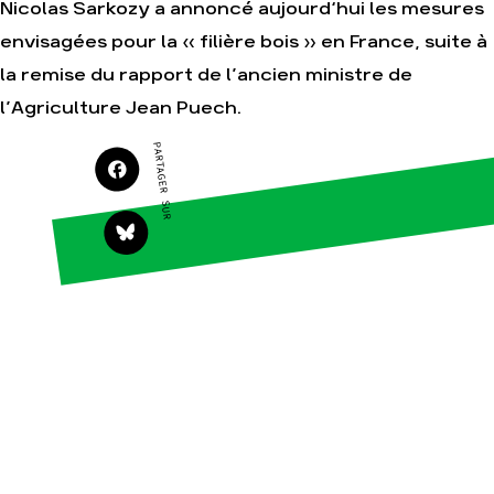
Nicolas Sarkozy a annoncé aujourd‘hui les mesures
envisagées pour la « filière bois » en France, suite à
Agir
Nos thématiques
la remise du rapport de l’ancien ministre de
Faire un don
Climat – Énergie
l’Agriculture Jean Puech.
S'engager sur le
Surproduction
terrain
PARTAGER SUR
Agriculture
Agir au quotidien
Finance
Soutenir les
campagnes
Multinationales
Transmettre tout ou
Forêts
partie de son
patrimoine
Télécharger
gratuitement les
guides éco-citoyens
Actualités
Groupes
locaux
Espace presse