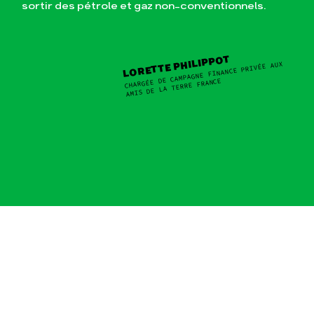
sortir des pétrole et gaz non-conventionnels.
LORETTE PHILIPPOT
CHARGÉE DE CAMPAGNE FINANCE PRIVÉE AUX
AMIS DE LA TERRE FRANCE