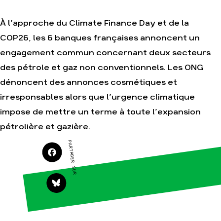
Je soutiens les
Amis de la Terre
À l’approche du Climate Finance Day et de la
COP26, les 6 banques françaises annoncent un
engagement commun concernant deux secteurs
Agir
Nos
des pétrole et gaz non conventionnels. Les ONG
thématiques
Faire un don
dénoncent des annonces cosmétiques et
Climat – Énergie
S'engager sur le
terrain
irresponsables alors que l’urgence climatique
Surproduction
Agir au quotidien
Agriculture
impose de mettre un terme à toute l’expansion
Soutenir les
Finance
pétrolière et gazière.
campagnes
Multinationales
PARTAGER SUR
Transmettre tout
ou partie de son
Forêts
patrimoine
Télécharger
gratuitement les
guides éco-
citoyens