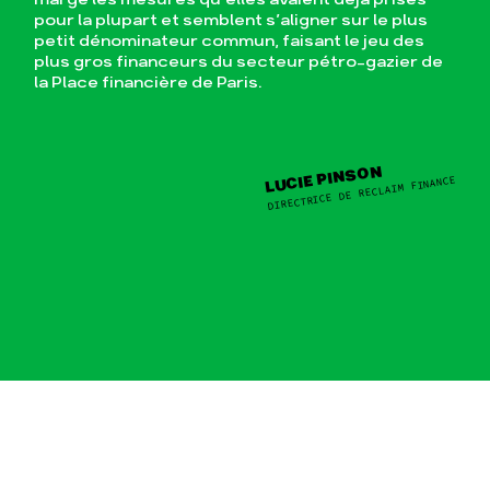
pour la plupart et semblent s’aligner sur le plus
petit dénominateur commun, faisant le jeu des
plus gros financeurs du secteur pétro-gazier de
la Place financière de Paris.
LUCIE PINSON
DIRECTRICE DE RECLAIM FINANCE