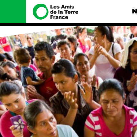
N
Nous connaître
Nos camp
Histoire
Total, rendez-
tribunal
Manifeste
Gaz « naturel »
enfumage
Missions et méthodes
Mode : une te
Valeurs
destructrice
Équipes et
Gaz au Mozambi
fonctionnement
violence TOTAL
Le réseau dans le monde
Nos autres ca
Nos alliés
Je soutiens les Amis de la
Terre