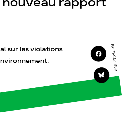
n nouveau rapport
JE M'IMPLIQUE
PARTAGER SUR
l sur les violations
tact
'environnement.