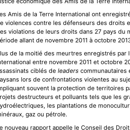
ustice économique des Amis de la Terre Interna
es Amis de la Terre International ont enregistr
e violences contre les défenseurs des droits
es violations de leurs droits dans 27 pays du
ériode allant de novembre 2011 à octobre 2013,
lus de la moitié des meurtres enregistrés par 
nternational entre novembre 2011 et octobre 2
ssassinats ciblés de
leaders
communautaires e
aysans lors de confrontations violentes au suje
mpliquant souvent la protection de territoires
rojets destructeurs et polluants tels que les 
ydroélectriques, les plantations de monocultur
inéraux, gaz ou pétrole.
e nouveau rapport appelle le Conseil des Droi