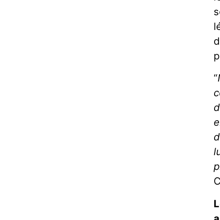
s
l
d
p
“
c
d
e
d
l
p
C
L
a