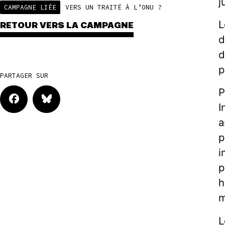
j
CAMPAGNE LIÉE
VERS UN TRAITÉ À L’ONU ?
L
RETOUR VERS LA CAMPAGNE
d
d
p
PARTAGER SUR
P
I
a
p
i
p
h
m
L