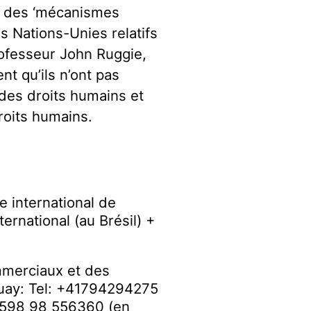
es des ‘mécanismes
es Nations-Unies relatifs
rofesseur John Ruggie,
t qu’ils n’ont pas
des droits humains et
roits humains.
e international de
ernational (au Brésil) +
ommerciaux et des
guay: Tel: +41794294275
 +598 98 556360 (en