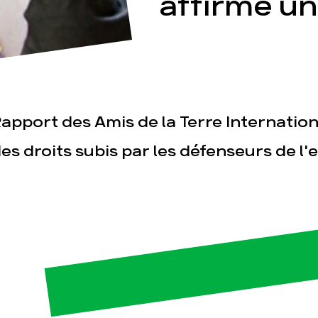
affirme u
apport des Amis de la Terre Internationa
esse
Publications
Con
es droits subis par les défenseurs de l