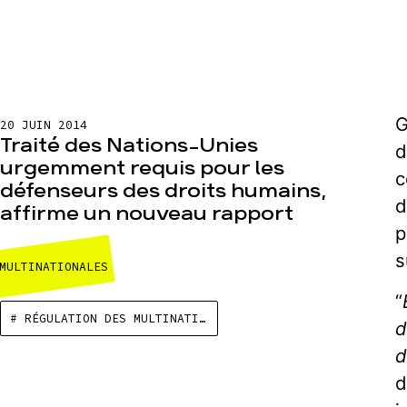
G
20 JUIN 2014
Traité des Nations-Unies
d
urgemment requis pour les
c
défenseurs des droits humains,
d
affirme un nouveau rapport
p
s
MULTINATIONALES
“
# RÉGULATION DES MULTINATIONALES
d
d
d