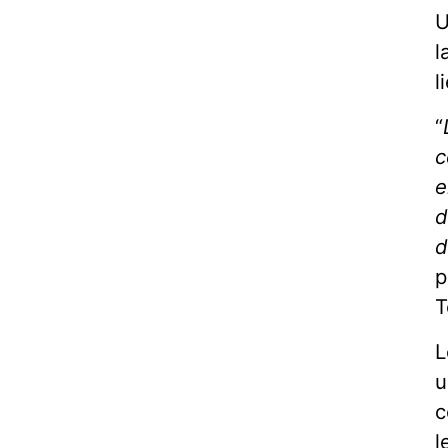
U
l
l
“
c
e
d
d
p
T
L
u
c
l