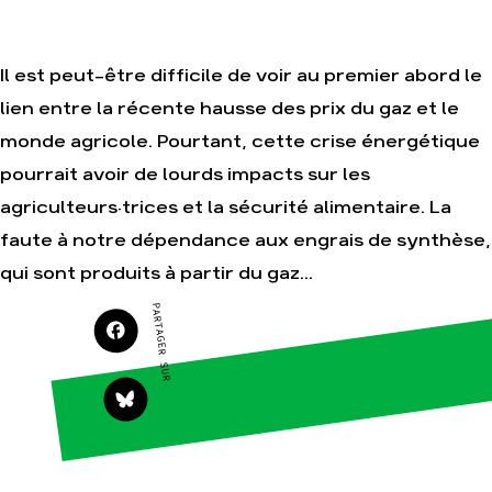
Je soutiens les
Amis de la Terre
Il est peut-être difficile de voir au premier abord le
lien entre la récente hausse des prix du gaz et le
Agir
Nos
monde agricole. Pourtant, cette crise énergétique
thématiques
Faire un don
pourrait avoir de lourds impacts sur les
Climat – Énergie
S'engager sur le
terrain
agriculteurs·trices et la sécurité alimentaire. La
Surproduction
Agir au quotidien
faute à notre dépendance aux engrais de synthèse,
Agriculture
Soutenir les
qui sont produits à partir du gaz...
Finance
campagnes
Multinationales
PARTAGER SUR
Transmettre tout
ou partie de son
Forêts
patrimoine
Télécharger
gratuitement les
guides éco-
citoyens