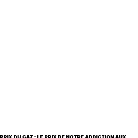
Actualités
Groupes
locaux
Espace presse
Publications
Contact
PRIX DU GAZ : LE PRIX DE NOTRE ADDICTION AUX