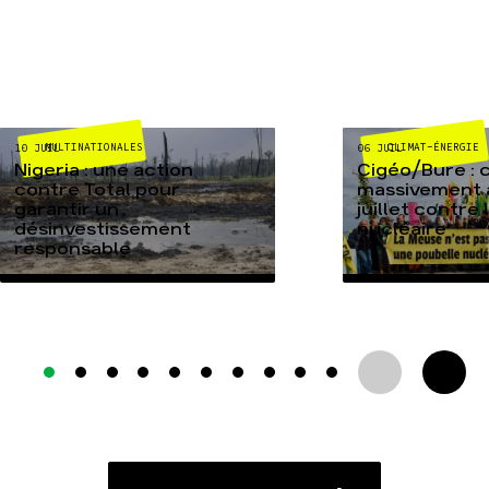
MULTINATIONALES
CLIMAT-ÉNERGIE
10 JUIL
06 JUIL
Nigeria : une action
Cigéo/Bure : 
contre Total pour
massivement a
garantir un
juillet contre
désinvestissement
nucléaire
responsable