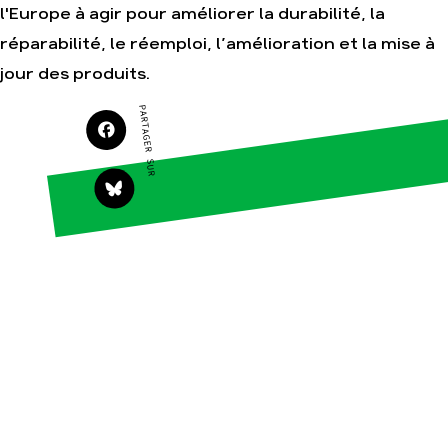
l'Europe à agir pour améliorer la durabilité, la
réparabilité, le réemploi, l’amélioration et la mise à
Agir
Nos
jour des produits.
thématiques
Faire un don
PARTAGER SUR
Climat – Énergie
S'engager sur le
terrain
Surproduction
Agir au quotidien
Agriculture
Soutenir les
Finance
campagnes
Multinationales
Transmettre tout ou
partie de son
Forêts
patrimoine
Télécharger
gratuitement les
guides éco-citoyens
Actualités
Groupes
locaux
Espace presse