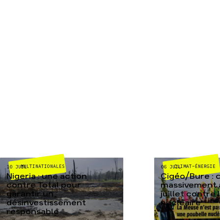
MULTINATIONALES
CLIMAT-ÉNERGIE
10 JUIL
06 JUIL
Nigeria : une action
Cigéo/Bure : 
contre Total pour
massivement a
garantir un
juillet contre
désinvestissement
nucléaire
responsable