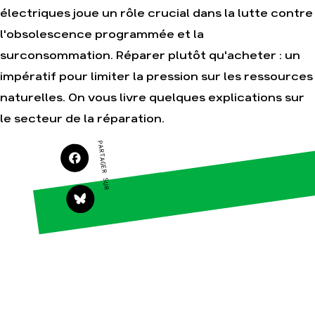
électriques joue un rôle crucial dans la lutte contre
l'obsolescence programmée et la
Agir
Nos
surconsommation. Réparer plutôt qu'acheter : un
thématiques
Faire un don
impératif pour limiter la pression sur les ressources
Climat – Énergie
S'engager sur le
naturelles. On vous livre quelques explications sur
terrain
Surproduction
le secteur de la réparation.
Agir au quotidien
Agriculture
Soutenir les
Finance
PARTAGER SUR
campagnes
Multinationales
Transmettre tout ou
partie de son
Forêts
patrimoine
Télécharger
gratuitement les
guides éco-citoyens
Actualités
Groupes
locaux
Espace presse