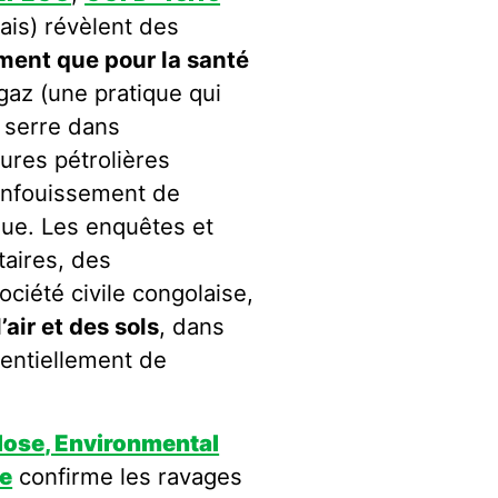
is) révèlent des
nement que pour
la santé
gaz (une pratique qui
e serre dans
ures pétrolières
 enfouissement de
ngue. Les enquêtes et
taires, des
ociété civile congolaise,
’air et des sols
, dans
sentiellement de
lose
, Environmental
pe
confirme les ravages