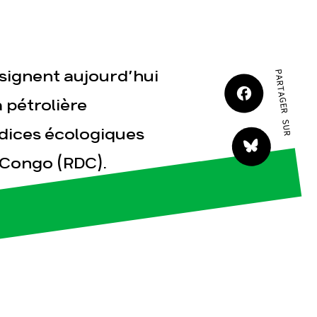
JE M'IMPLIQUE
ssignent aujourd’hui
PARTAGER SUR
a pétrolière
udices écologiques
tact
 Congo (RDC).