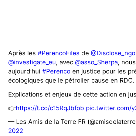
Après les
#PerencoFiles
de
@Disclose_ngo
@investigate_eu
, avec
@asso_Sherpa
, nou
aujourd’hui
#Perenco
en justice pour les pr
écologiques que le pétrolier cause en RDC.
Explications et enjeux de cette action en jus
👉
https://t.co/c15RqJbfob
pic.twitter.com
— Les Amis de la Terre FR (@amisdelaterr
2022