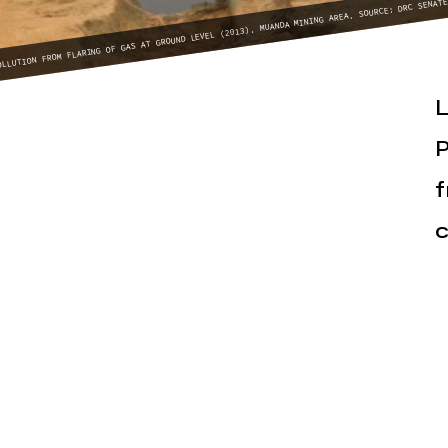
OLLUTION FROM FLARING OF GAS AT GROUND LEVEL (2013). MUANDA MINING AREA. SOURCE: DRC SENAT
L
P
f
Actualités
Espace pr
c