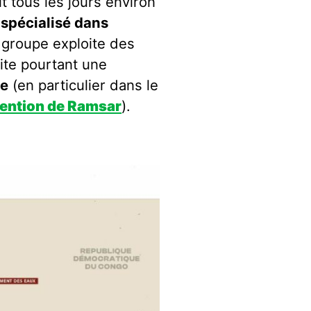
t tous les jours environ
t
spécialisé dans
 groupe exploite des
rite pourtant une
ée
(en particulier dans le
ention de Ramsar
).