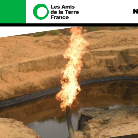
N
Nous connaître
Nos camp
Histoire
Total, rendez-
tribunal
Manifeste
Gaz « naturel »
enfumage
Missions et méthodes
Mode : une te
Valeurs
destructrice
Équipes et
Gaz au Mozambi
fonctionnement
violence TOTAL
Le réseau dans le monde
Nos autres ca
Nos alliés
Je soutiens les Amis de la
Terre