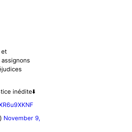
et
s assignons
éjudices
tice inédite⬇️
/yXR6u9XKNF
e)
November 9,