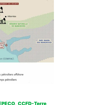
EPECO
,
CCFD-Terre