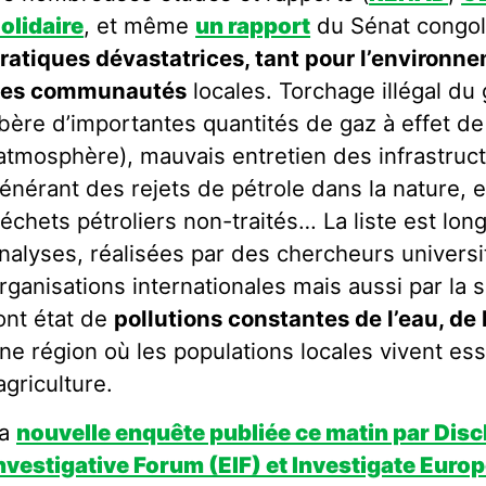
olidaire
, et même
un rapport
du Sénat congola
ratiques dévastatrices, tant pour l’environ
es communautés
locales. Torchage illégal du 
ibère d’importantes quantités de gaz à effet d
’atmosphère), mauvais entretien des infrastruct
énérant des rejets de pétrole dans la nature,
échets pétroliers non-traités… La liste est lo
nalyses, réalisées par des chercheurs universi
rganisations internationales mais aussi par la s
ont état de
pollutions constantes de l’eau, de l
ne région où les populations locales vivent es
’agriculture.
La
nouvelle enquête publiée ce matin par Disc
nvestigative Forum (EIF)
et Investigate Euro