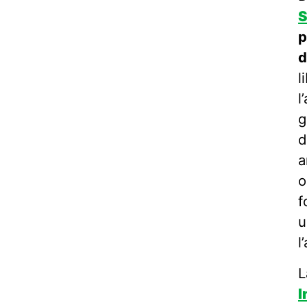
S
p
d
l
l
g
d
a
o
f
u
l
I