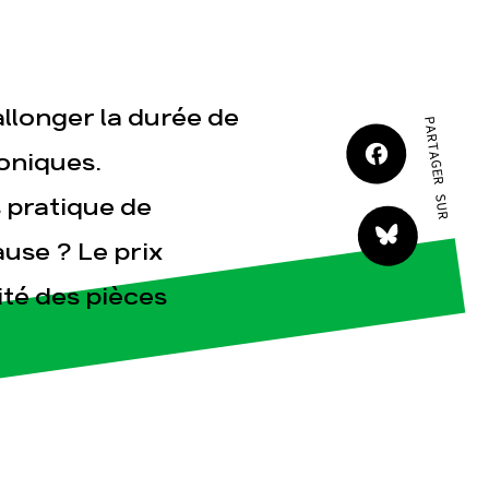
JE M'IMPLIQUE
allonger la durée de
PARTAGER SUR
roniques.
s pratique de
tact
ause ? Le prix
lité des pièces