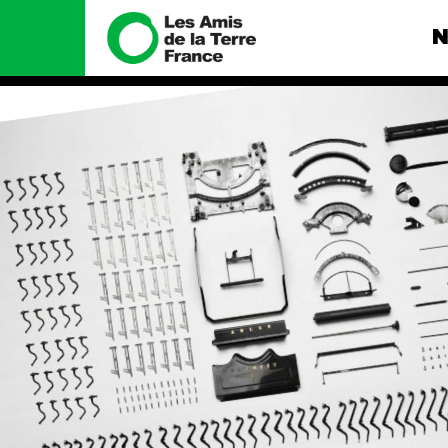
N
Nous connaître
Nos camp
Histoire
Total, rendez-
tribunal
Manifeste
Gaz « naturel »
enfumage
Missions et méthodes
Mode : une te
Valeurs
destructrice
Équipes et
Gaz au Mozambi
fonctionnement
violence TOTAL
Le réseau dans le monde
Nos autres ca
Nos alliés
Je soutiens les Amis de la
Terre