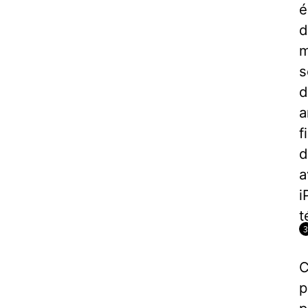
é
d
m
s
d
a
f
d
a
i
t
C
p