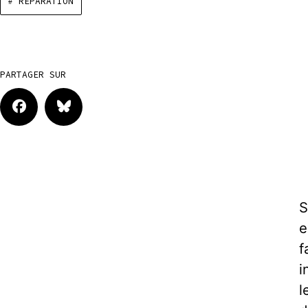
# RÉPARATION
PARTAGER SUR
S
e
f
i
l