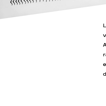
L
v
A
Actualités
Espace pr
r
e
d