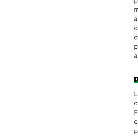
p
m
a
d
d
p
a
D
L
c
F
e
p