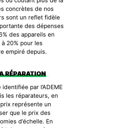
s ou coûtant plus de la
ces concrètes de nos
s sont un reflet fidèle
importante des dépenses
56% des appareils en
t à 20% pour les
ore empiré depuis.
 LA RÉPARATION
 identifiée par l’ADEME
is les réparateurs, en
 prix représente un
nser que le prix des
omies d’échelle. En