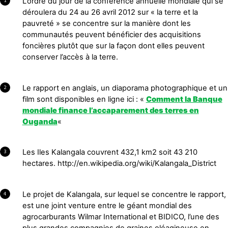
L’ordre du jour de la conférence annuelle mondiale qui se
1
déroulera du 24 au 26 avril 2012 sur « la terre et la
pauvreté » se concentre sur la manière dont les
communautés peuvent bénéficier des acquisitions
foncières plutôt que sur la façon dont elles peuvent
conserver l’accès à la terre.
Le rapport en anglais, un diaporama photographique et un
2
film sont disponibles en ligne ici : «
Comment la Banque
mondiale finance l’accaparement des terres en
Ouganda
«
Les Iles Kalangala couvrent 432,1 km2 soit 43 210
3
hectares. http://en.wikipedia.org/wiki/Kalangala_District
Le projet de Kalangala, sur lequel se concentre le rapport,
4
est une joint venture entre le géant mondial des
agrocarburants Wilmar International et BIDICO, l’une des