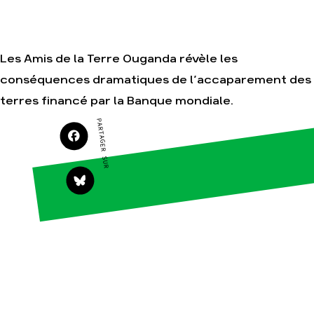
Je soutiens les
Amis de la Terre
Les Amis de la Terre Ouganda révèle les
conséquences dramatiques de l’accaparement des
Agir
Nos
terres financé par la Banque mondiale.
thématiques
Faire un don
Climat – Énergie
PARTAGER SUR
S'engager sur le
terrain
Surproduction
Agir au quotidien
Agriculture
Soutenir les
Finance
campagnes
Multinationales
Transmettre tout
ou partie de son
Forêts
patrimoine
Télécharger
gratuitement les
guides éco-
citoyens