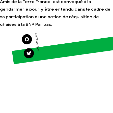
Amis de la Terre France, est convoqué à la
Agir
Nos thématiques
gendarmerie pour y être entendu dans le cadre de
Faire un don
Climat – Énergie
sa participation à une action de réquisition de
S'engager sur le
Surproduction
chaises à la BNP Paribas.
terrain
Agriculture
Agir au quotidien
PARTAGER SUR
Finance
Soutenir les
campagnes
Multinationales
Transmettre tout ou
Forêts
partie de son
patrimoine
Télécharger
gratuitement les
guides éco-citoyens
Actualités
Groupes locaux
Espace presse
Publications