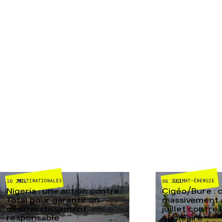
MULTINATIONALES
CLIMAT-ÉNERGIE
10 JUIL
06 JUIL
Nigeria : une action contre
Cigéo/Bure : 
Total pour garantir un
massivement a
désinvestissement
juillet contre
responsable
nucléaire