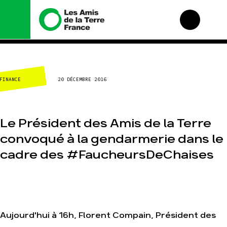
Nous connaître
Nos campagnes
CLIMAT-ÉNERGIE
20 DÉCEMBRE 2016
Histoire
Total, rendez-vous au
tribunal
Manifeste
Gaz « naturel », le
grand enfumage
Missions et méthodes
Le Président des Amis de la Terre
Mode : une tendance
Valeurs
destructrice
convoqué à la gendarmerie dans le
Équipes et
Gaz au Mozambique, la
fonctionnement
cadre des #FaucheursDeChaises
violence TOTAL(e)
Le réseau dans le
Nos autres campagnes
monde
Nos alliés
Je soutiens les Amis de
la Terre
Aujourd'hui à 16h, Florent Compain, Président des