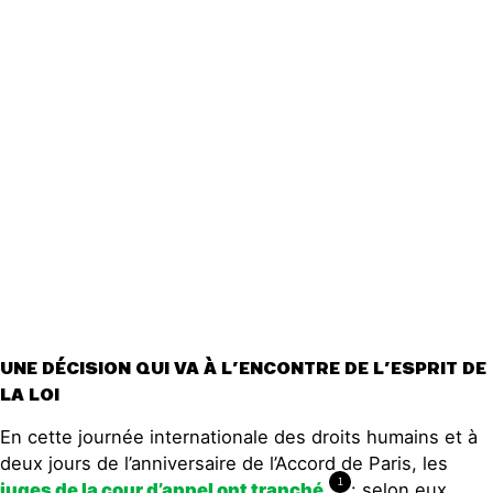
Actualités
Groupes
locaux
Espace presse
Publications
Contact
UNE DÉCISION QUI VA À L’ENCONTRE DE L’ESPRIT DE
LA LOI
En cette journée internationale des droits humains et à
deux jours de l’anniversaire de l’Accord de Paris, les
1
juges de la cour d’appel ont tranché
: selon eux,