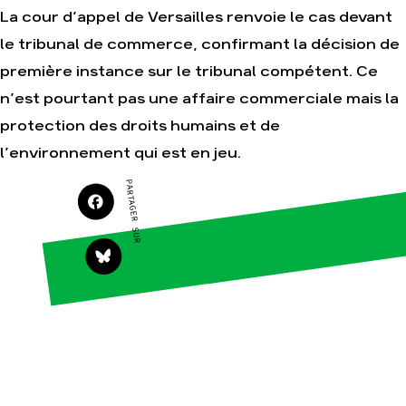
La cour d’appel de Versailles renvoie le cas devant
le tribunal de commerce, confirmant la décision de
première instance sur le tribunal compétent. Ce
Agir
Nos
thématiques
n’est pourtant pas une affaire commerciale mais la
Faire un don
Climat – Énergie
protection des droits humains et de
S'engager sur le
terrain
Surproduction
l’environnement qui est en jeu.
Agir au quotidien
Agriculture
PARTAGER SUR
Soutenir les
Finance
campagnes
Multinationales
Transmettre tout
ou partie de son
Forêts
patrimoine
Télécharger
gratuitement les
guides éco-
citoyens