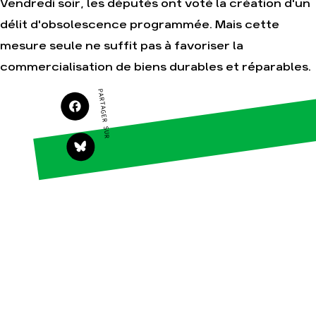
Vendredi soir, les députés ont voté la création d'un
délit d'obsolescence programmée. Mais cette
Agir
Nos thématiques
mesure seule ne suffit pas à favoriser la
Faire un don
Climat – Énergie
commercialisation de biens durables et réparables.
S'engager sur le
Surproduction
terrain
Agriculture
PARTAGER SUR
Agir au quotidien
Finance
Soutenir les
campagnes
Multinationales
Transmettre tout ou
Forêts
partie de son
patrimoine
Télécharger
gratuitement les
guides éco-citoyens
Actualités
Groupes
locaux
Espace presse