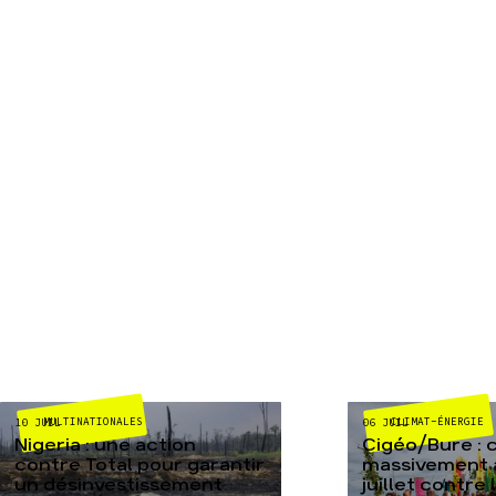
MULTINATIONALES
CLIMAT-ÉNERGIE
10 JUIL
06 JUIL
Nigeria : une action
Cigéo/Bure : 
contre Total pour garantir
massivement a
un désinvestissement
juillet contre