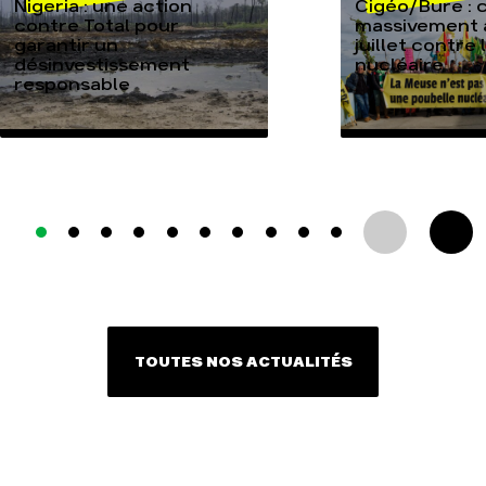
Nigeria : une action
Cigéo/Bure : 
contre Total pour
massivement a
garantir un
juillet contre
désinvestissement
nucléaire
responsable
TOUTES NOS ACTUALITÉS