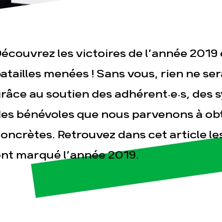
écouvrez les victoires de l’année 2019
atailles menées ! Sans vous, rien ne ser
râce au soutien des adhérent·e·s, des 
esse
Publications
Con
es bénévoles que nous parvenons à ob
oncrètes. Retrouvez dans cet article l
nt marqué l’année 2019.