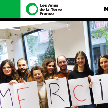
N
Nous connaître
Nos camp
Histoire
Total, rendez-
tribunal
Manifeste
Gaz « naturel »
enfumage
Missions et méthodes
Mode : une te
Valeurs
destructrice
Équipes et
Gaz au Mozambi
fonctionnement
violence TOTAL
Le réseau dans le monde
Nos autres ca
Nos alliés
Je soutiens les Amis de la
Terre