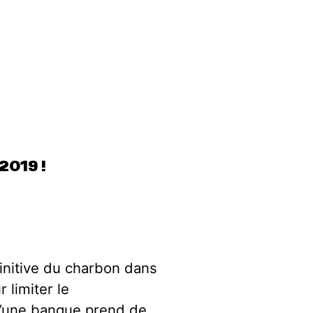
2019 !
finitive du charbon dans
 limiter le
qu’une banque prend de