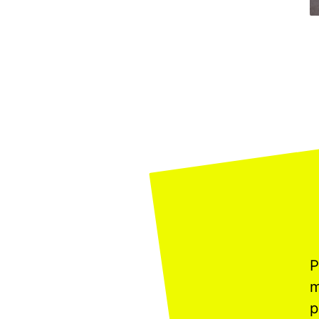
P
m
p