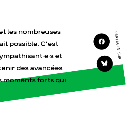
JE M'IMPLIQUE
 et les nombreuses
PARTAGER SUR
ait possible. C’est
sympathisant·e·s et
tact
tenir des avancées
es moments forts qui