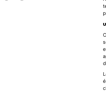
t
p
U
C
s
e
a
d
L
é
c