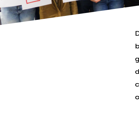
D
b
g
Actualités
Espace pr
d
c
o