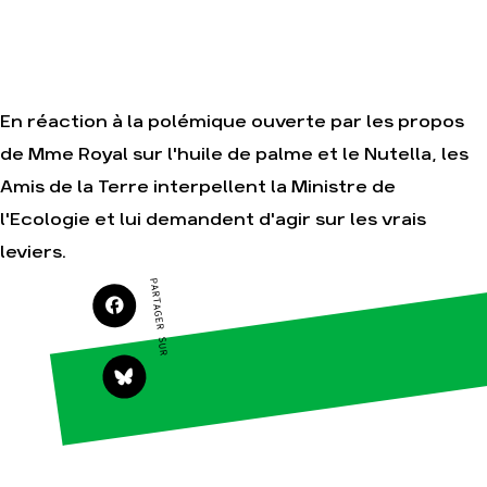
Nos autres
campagnes
Je soutiens les
Amis de la Terre
En réaction à la polémique ouverte par les propos
de Mme Royal sur l'huile de palme et le Nutella, les
Agir
Nos
thématiques
Amis de la Terre interpellent la Ministre de
Faire un don
Climat – Énergie
S'engager sur le
l'Ecologie et lui demandent d'agir sur les vrais
terrain
Surproduction
leviers.
Agir au quotidien
Agriculture
PARTAGER SUR
Soutenir les
Finance
campagnes
Multinationales
Transmettre
tout ou partie de
Forêts
son patrimoine
Télécharger
gratuitement les
guides éco-
citoyens